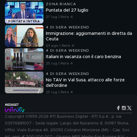
ZONA BIANCA
Puntata del 27 luglio
27 lug | Rete 4
PUNTATA INTERA
4 DI SERA WEEKEND
Immigrazione: aggiornamenti in diretta da
Ceuta
01 ago | Rete 4
4 DI SERA WEEKEND
Italiani in vacanza con il caro benzina
25 lug | Rete 4
4 DI SERA WEEKEND
No TAV in Val Susa, attacco alle forze
dell'ordine
25 lug | Rete 4
Copyright ©1999-2026 RTI Business Digital - RTI S.p.A.: p. iva
03976881007 - Sede legale: Largo del Nazareno 8, 00187 Roma.
Uffici: Viale Europa 46, 20093 Cologno Monzese (MI) - Cap. Soc.
int. vers. € 500.000.007 - Gruppo MFE Media For Europe N.V. -