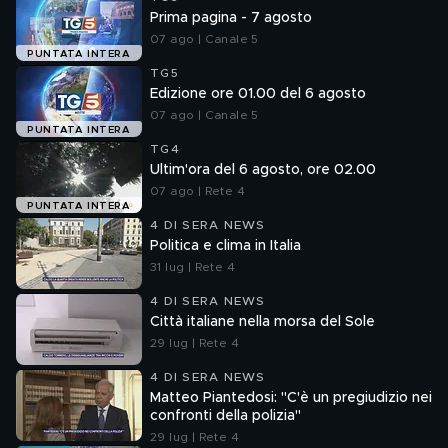
Prima pagina - 7 agosto
07 ago | Canale 5
PUNTATA INTERA
TG5
Edizione ore 01.00 del 6 agosto
07 ago | Canale 5
PUNTATA INTERA
TG4
Ultim'ora del 6 agosto, ore 02.00
07 ago | Rete 4
PUNTATA INTERA
4 DI SERA NEWS
Politica e clima in Italia
31 lug | Rete 4
4 DI SERA NEWS
Città italiane nella morsa del Sole
29 lug | Rete 4
4 DI SERA NEWS
Matteo Piantedosi: "C'è un pregiudizio nei
confronti della polizia"
29 lug | Rete 4