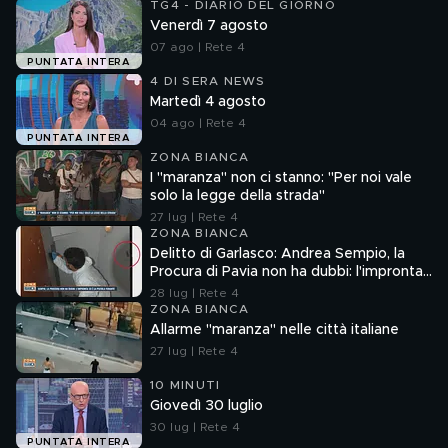
TG4 - DIARIO DEL GIORNO
Venerdì 7 agosto
07 ago | Rete 4
PUNTATA INTERA
4 DI SERA NEWS
Martedì 4 agosto
04 ago | Rete 4
PUNTATA INTERA
ZONA BIANCA
I "maranza" non ci stanno: "Per noi vale
solo la legge della strada"
27 lug | Rete 4
ZONA BIANCA
Delitto di Garlasco: Andrea Sempio, la
Procura di Pavia non ha dubbi: l'impronta
33 è la pistola fumante
28 lug | Rete 4
ZONA BIANCA
Allarme "maranza" nelle città italiane
27 lug | Rete 4
10 MINUTI
Giovedì 30 luglio
30 lug | Rete 4
PUNTATA INTERA