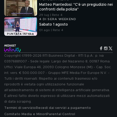
Matteo Piantedosi: "C'è un pregiudizio nei
confronti della polizia"
29 lug | Rete 4
4 DI SERA WEEKEND
Sabato 1 agosto
01 ago | Rete 4
PUNTATA INTERA
Copyright ©1999-2026 RTI Business Digital - RTI S.p.A.: p. iva
03976881007 - Sede legale: Largo del Nazareno 8, 00187 Roma.
Uffici: Viale Europa 46, 20093 Cologno Monzese (MI) - Cap. Soc.
int. vers. € 500.000.007 - Gruppo MFE Media For Europe N.V. -
Tutti i diritti riservati. Rispetto ai contenuti trasmessi e/o
riprodotti è vietata ogni utilizzazione funzionale
all'addestramento di sistemi di intelligenza artificiale generativa.
È altresì fatto divieto espresso di utilizzare mezzi automatizzati
di data scraping.
Termini di servizio
Recedi dai servizi a pagamento
Comitato Media e Minori
Parental Control