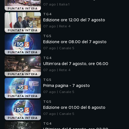
07 ago | Italia 1
PUNTATA INTERA
TG4
Edizione ore 12.00 del 7 agosto
07 ago | Rete 4
PUNTATA INTERA
TG5
Edizione ore 08.00 del 7 agosto
07 ago | Canale 5
PUNTATA INTERA
TG4
Ultim'ora del 7 agosto, ore 06.00
07 ago | Rete 4
PUNTATA INTERA
TG5
Prima pagina - 7 agosto
07 ago | Canale 5
PUNTATA INTERA
TG5
Edizione ore 01.00 del 6 agosto
07 ago | Canale 5
PUNTATA INTERA
TG4