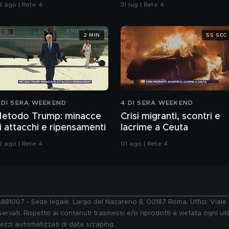
Sognamo l'Europa"
bengala? Fatti arrivare
3 ago | Rete 4
31 lug | Rete 4
dalla Francia"
2 MIN
55 SEC
 DI SERA WEEKEND
4 DI SERA WEEKEND
etodo Trump: minacce
Crisi migranti, scontri e
i attacchi e ripensamenti
lacrime a Ceuta
2 ago | Rete 4
01 ago | Rete 4
76881007 - Sede legale: Largo del Nazareno 8, 00187 Roma. Uffici: Vial
ervati. Rispetto ai contenuti trasmessi e/o riprodotti è vietata ogni uti
 mezzi automatizzati di data scraping.