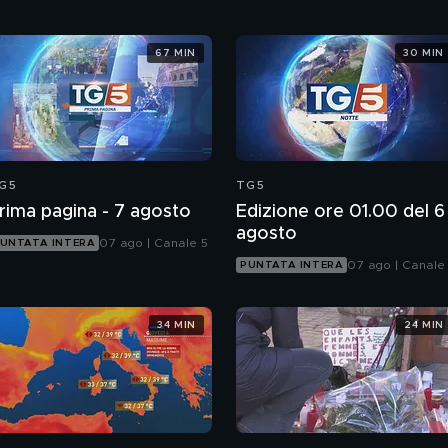
67 MIN
30 MIN
G5
TG5
rima pagina - 7 agosto
Edizione ore 01.00 del 6
agosto
07 ago | Canale 5
UNTATA INTERA
07 ago | Canale
PUNTATA INTERA
34 MIN
24 MIN