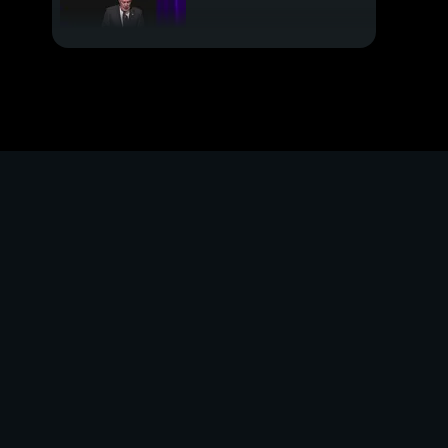
Emilia e alleanze i 5
stelle al bivio
Allarme clima ma
siamo disastrati