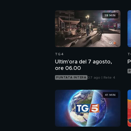
19 MIN
TG4
T
Ultim'ora del 7 agosto,
P
ore 06.00
P
07 ago | Rete 4
PUNTATA INTERA
41 MIN