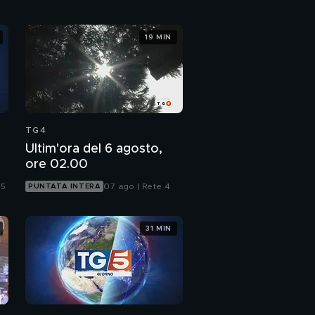
19 MIN
TG4
Ultim'ora del 6 agosto,
ore 02.00
 5
07 ago | Rete 4
PUNTATA INTERA
31 MIN