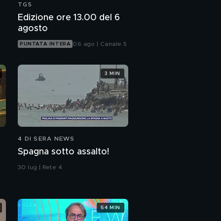
TG5
Edizione ore 13.00 del 6
agosto
06 ago | Canale 5
PUNTATA INTERA
3 MIN
4 DI SERA NEWS
Spagna sotto assalto!
30 lug | Rete 4
54 MIN