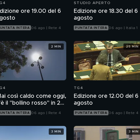
G4
STUDIO APERTO
dizione ore 19.00 del 6
Edizione ore 18.30 del 6
gosto
agosto
06 ago | Rete 4
06 ago | Italia 1
UNTATA INTERA
PUNTATA INTERA
2 MIN
25 MIN
G4
TG4
ai così caldo come oggi,
Edizione ore 12.00 del 6
'è il "bollino rosso" in 27
agosto
ittà
06 ago | Rete 4
06 ago | Rete 4
UNTATA INTERA
PUNTATA INTERA
3 MIN
3 MIN