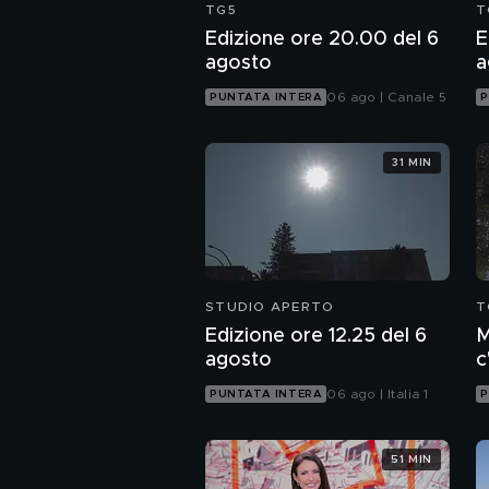
TG5
T
Edizione ore 20.00 del 6
E
agosto
a
06 ago | Canale 5
PUNTATA INTERA
P
31 MIN
STUDIO APERTO
T
Edizione ore 12.25 del 6
M
agosto
c
c
06 ago | Italia 1
PUNTATA INTERA
P
51 MIN