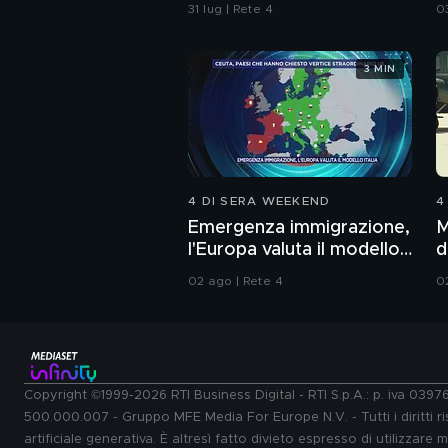
per disperso nel rogo
"
31 lug | Rete 4
0
3 MIN
4 DI SERA WEEKEND
4
Emergenza immigrazione,
M
l'Europa valuta il modello
d
Italia
02 ago | Rete 4
0
Copyright ©1999-2026 RTI Business Digital - RTI S.p.A.: p. iva 039
500.000.007 - Gruppo MFE Media For Europe N.V. - Tutti i diritti ris
artificiale generativa. È altresì fatto divieto espresso di utilizzare