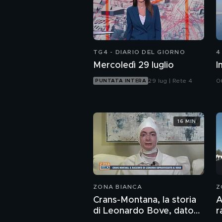
TG4 - DIARIO DEL GIORNO
4
Mercoledì 29 luglio
I
29 lug | Rete 4
0
PUNTATA INTERA
16 MIN
ZONA BIANCA
Z
Crans-Montana, la storia
A
di Leonardo Bove, dato
r