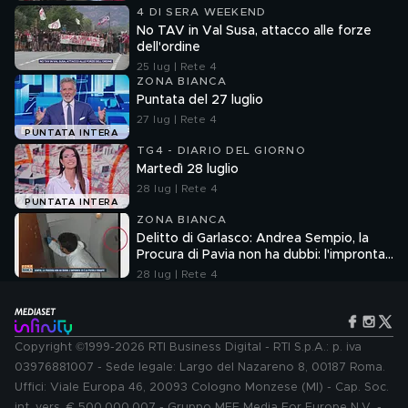
4 DI SERA WEEKEND
No TAV in Val Susa, attacco alle forze
dell'ordine
25 lug | Rete 4
ZONA BIANCA
Puntata del 27 luglio
27 lug | Rete 4
PUNTATA INTERA
TG4 - DIARIO DEL GIORNO
Martedì 28 luglio
28 lug | Rete 4
PUNTATA INTERA
ZONA BIANCA
Delitto di Garlasco: Andrea Sempio, la
Procura di Pavia non ha dubbi: l'impronta
33 è la pistola fumante
28 lug | Rete 4
Copyright ©1999-2026 RTI Business Digital - RTI S.p.A.: p. iva
03976881007 - Sede legale: Largo del Nazareno 8, 00187 Roma.
Uffici: Viale Europa 46, 20093 Cologno Monzese (MI) - Cap. Soc.
int. vers. € 500.000.007 - Gruppo MFE Media For Europe N.V. -