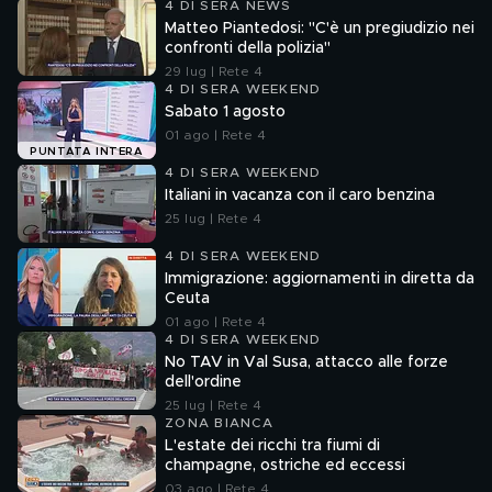
4 DI SERA NEWS
Matteo Piantedosi: "C'è un pregiudizio nei
confronti della polizia"
29 lug | Rete 4
4 DI SERA WEEKEND
Sabato 1 agosto
01 ago | Rete 4
PUNTATA INTERA
4 DI SERA WEEKEND
Italiani in vacanza con il caro benzina
25 lug | Rete 4
4 DI SERA WEEKEND
Immigrazione: aggiornamenti in diretta da
Ceuta
01 ago | Rete 4
4 DI SERA WEEKEND
No TAV in Val Susa, attacco alle forze
dell'ordine
25 lug | Rete 4
ZONA BIANCA
L'estate dei ricchi tra fiumi di
champagne, ostriche ed eccessi
03 ago | Rete 4