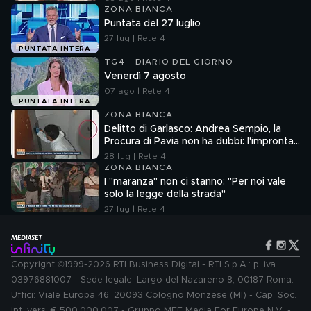
ZONA BIANCA
Puntata del 27 luglio
27 lug | Rete 4
PUNTATA INTERA
TG4 - DIARIO DEL GIORNO
Venerdì 7 agosto
07 ago | Rete 4
PUNTATA INTERA
ZONA BIANCA
Delitto di Garlasco: Andrea Sempio, la
Procura di Pavia non ha dubbi: l'impronta
33 è la pistola fumante
28 lug | Rete 4
ZONA BIANCA
I "maranza" non ci stanno: "Per noi vale
solo la legge della strada"
27 lug | Rete 4
Copyright ©1999-2026 RTI Business Digital - RTI S.p.A.: p. iva
03976881007 - Sede legale: Largo del Nazareno 8, 00187 Roma.
Uffici: Viale Europa 46, 20093 Cologno Monzese (MI) - Cap. Soc.
int. vers. € 500.000.007 - Gruppo MFE Media For Europe N.V. -