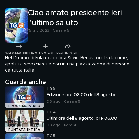
un'azienda viva"
Ciao amato presidente Ieri
l'ultimo saluto
15 giu 2023 | Canale 5
VAI ALLA SERIE
LA TUA LISTA
CONDIVIDI
Nel Duomo di Milano addio a Silvio Berlusconi tra lacrime,
applausi scroscianti e cori in una piazza zeppa di persone
da tutta Italia
Guarda anche
TG5
Edizione ore 08.00 dell'8 agosto
08 ago | Canale 5
PROSSIMO VIDEO
TG4
Ultim'ora dell'8 agosto, ore 06.00
08 ago | Rete 4
PUNTATA INTERA
TG5