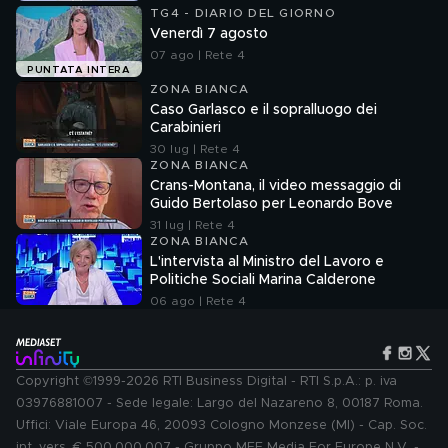
TG4 - DIARIO DEL GIORNO
Venerdì 7 agosto
07 ago | Rete 4
PUNTATA INTERA
ZONA BIANCA
Caso Garlasco e il sopralluogo dei
Carabinieri
30 lug | Rete 4
ZONA BIANCA
Crans-Montana, il video messaggio di
Guido Bertolaso per Leonardo Bove
31 lug | Rete 4
ZONA BIANCA
L'intervista al Ministro del Lavoro e
Politiche Sociali Marina Calderone
06 ago | Rete 4
Copyright ©1999-2026 RTI Business Digital - RTI S.p.A.: p. iva
03976881007 - Sede legale: Largo del Nazareno 8, 00187 Roma.
Uffici: Viale Europa 46, 20093 Cologno Monzese (MI) - Cap. Soc.
int. vers. € 500.000.007 - Gruppo MFE Media For Europe N.V. -