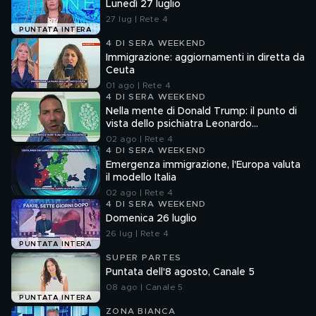
Lunedì 27 luglio
27 lug | Rete 4
PUNTATA INTERA
4 DI SERA WEEKEND
Immigrazione: aggiornamenti in diretta da
Ceuta
01 ago | Rete 4
4 DI SERA WEEKEND
Nella mente di Donald Trump: il punto di
vista dello psichiatra Leonardo
Mendolicchio
02 ago | Rete 4
4 DI SERA WEEKEND
Emergenza immigrazione, l'Europa valuta
il modello Italia
02 ago | Rete 4
4 DI SERA WEEKEND
Domenica 26 luglio
26 lug | Rete 4
PUNTATA INTERA
SUPER PARTES
Puntata dell'8 agosto, Canale 5
08 ago | Canale 5
PUNTATA INTERA
ZONA BIANCA