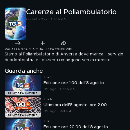
Carenze al Poliambulatorio
05 set 2022 | Canale 5
VAI ALLA SERIE
LA TUA LISTA
CONDIVIDI
Siamo al Poliambulatorio di Anversa dove manca il servizio
di odontoiatria e i pazienti rimangono senza medico
Guarda anche
TG5
Edizione ore 1.00 dell'8 agosto
09 ago | Canale 5
PUNTATA INTERA
TG4
Ultim'ora dell'8 agosto, ore 2.00
09 ago | Rete 4
PUNTATA INTERA
TG5
Edizione ore 20.00 dell'8 agosto