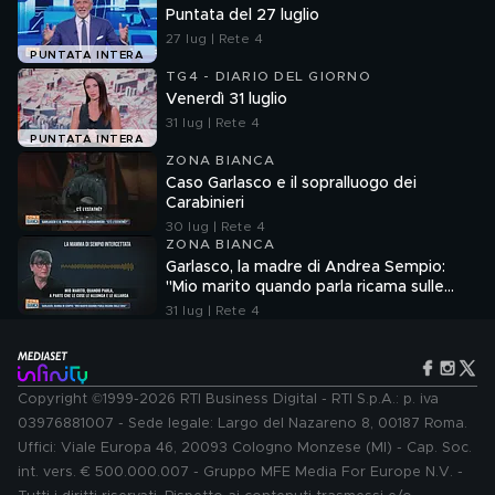
Puntata del 27 luglio
27 lug | Rete 4
PUNTATA INTERA
TG4 - DIARIO DEL GIORNO
Venerdì 31 luglio
31 lug | Rete 4
PUNTATA INTERA
ZONA BIANCA
Caso Garlasco e il sopralluogo dei
Carabinieri
30 lug | Rete 4
ZONA BIANCA
Garlasco, la madre di Andrea Sempio:
"Mio marito quando parla ricama sulle
cose"
31 lug | Rete 4
Copyright ©1999-2026 RTI Business Digital - RTI S.p.A.: p. iva
03976881007 - Sede legale: Largo del Nazareno 8, 00187 Roma.
Uffici: Viale Europa 46, 20093 Cologno Monzese (MI) - Cap. Soc.
int. vers. € 500.000.007 - Gruppo MFE Media For Europe N.V. -