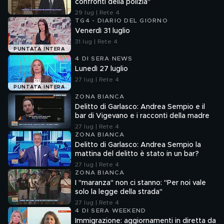
confronti della polizia"
29 lug | Rete 4
TG4 - DIARIO DEL GIORNO
Venerdì 31 luglio
31 lug | Rete 4
PUNTATA INTERA
4 DI SERA NEWS
Lunedì 27 luglio
27 lug | Rete 4
PUNTATA INTERA
ZONA BIANCA
Delitto di Garlasco: Andrea Sempio e il
bar di Vigevano e i racconti della madre
27 lug | Rete 4
ZONA BIANCA
Delitto di Garlasco: Andrea Sempio la
mattina del delitto è stato in un bar?
27 lug | Rete 4
ZONA BIANCA
I "maranza" non ci stanno: "Per noi vale
solo la legge della strada"
27 lug | Rete 4
4 DI SERA WEEKEND
Immigrazione: aggiornamenti in diretta da