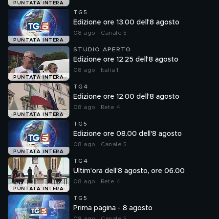
PUNTATA INTERA
TG5
Edizione ore 13.00 dell'8 agosto
08 ago | Canale 5
PUNTATA INTERA
STUDIO APERTO
Edizione ore 12.25 dell'8 agosto
08 ago | Italia 1
PUNTATA INTERA
TG4
Edizione ore 12.00 dell'8 agosto
08 ago | Rete 4
PUNTATA INTERA
TG5
Edizione ore 08.00 dell'8 agosto
08 ago | Canale 5
PUNTATA INTERA
TG4
Ultim'ora dell'8 agosto, ore 06.00
08 ago | Rete 4
PUNTATA INTERA
TG5
Prima pagina - 8 agosto
08 ago | Canale 5