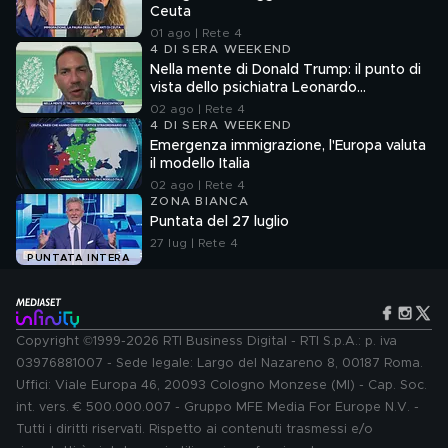
Ceuta
01 ago | Rete 4
4 DI SERA WEEKEND
Nella mente di Donald Trump: il punto di
vista dello psichiatra Leonardo
Mendolicchio
02 ago | Rete 4
4 DI SERA WEEKEND
Emergenza immigrazione, l'Europa valuta
il modello Italia
02 ago | Rete 4
ZONA BIANCA
Puntata del 27 luglio
27 lug | Rete 4
PUNTATA INTERA
Copyright ©1999-2026 RTI Business Digital - RTI S.p.A.: p. iva
03976881007 - Sede legale: Largo del Nazareno 8, 00187 Roma.
Uffici: Viale Europa 46, 20093 Cologno Monzese (MI) - Cap. Soc.
int. vers. € 500.000.007 - Gruppo MFE Media For Europe N.V. -
Tutti i diritti riservati. Rispetto ai contenuti trasmessi e/o