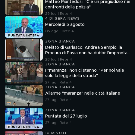
Matteo Piantedosi: "C'è un pregiudizio nei
confronti della polizia"
29 lug | Rete 4
4 DI SERA NEWS
Mercoledì 5 agosto
05 ago | Rete 4
PUNTATA INTERA
ZONA BIANCA
Delitto di Garlasco: Andrea Sempio, la
Procura di Pavia non ha dubbi: l'impronta
33 è la pistola fumante
28 lug | Rete 4
ZONA BIANCA
I "maranza" non ci stanno: "Per noi vale
solo la legge della strada"
27 lug | Rete 4
ZONA BIANCA
Allarme "maranza" nelle città italiane
27 lug | Rete 4
ZONA BIANCA
Puntata del 27 luglio
27 lug | Rete 4
PUNTATA INTERA
10 MINUTI