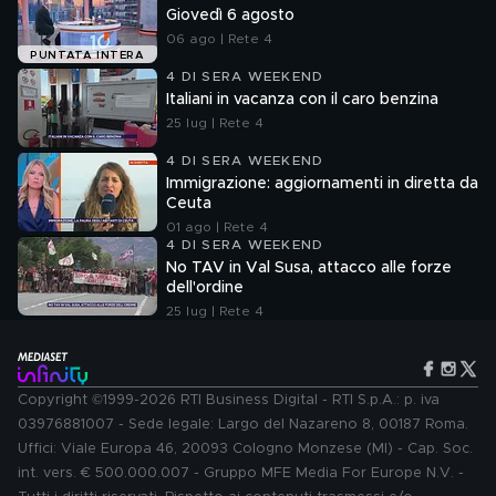
Giovedì 6 agosto
06 ago | Rete 4
PUNTATA INTERA
4 DI SERA WEEKEND
Italiani in vacanza con il caro benzina
25 lug | Rete 4
4 DI SERA WEEKEND
Immigrazione: aggiornamenti in diretta da
Ceuta
01 ago | Rete 4
4 DI SERA WEEKEND
No TAV in Val Susa, attacco alle forze
dell'ordine
25 lug | Rete 4
Copyright ©1999-2026 RTI Business Digital - RTI S.p.A.: p. iva
03976881007 - Sede legale: Largo del Nazareno 8, 00187 Roma.
Uffici: Viale Europa 46, 20093 Cologno Monzese (MI) - Cap. Soc.
int. vers. € 500.000.007 - Gruppo MFE Media For Europe N.V. -