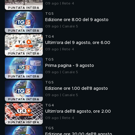
09 ago | Rete 4
PUNTATA INTERA
TG5
Edizione ore 8.00 del 9 agosto
09 ago | Canale 5
PUNTATA INTERA
TG4
Ultim'ora del 9 agosto, ore 6.00
09 ago | Rete 4
PUNTATA INTERA
TG5
Prima pagina - 9 agosto
09 ago | Canale 5
PUNTATA INTERA
TG5
Edizione ore 1.00 dell'8 agosto
09 ago | Canale 5
PUNTATA INTERA
TG4
Ultim'ora dell'8 agosto, ore 2.00
09 ago | Rete 4
PUNTATA INTERA
TG5
Edizione ore 20.00 dell'8 agosto