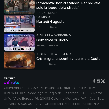
I "maranza" non ci stanno: "Per noi vale
solo la legge della strada"
27 lug | Rete 4
10 MINUTI
Martedì 4 agosto
04 ago | Rete 4
PUNTATA INTERA
4 DI SERA WEEKEND
Domenica 26 luglio
26 lug | Rete 4
PUNTATA INTERA
4 DI SERA WEEKEND
Crisi migranti, scontri e lacrime a Ceuta
01 ago | Rete 4
Copyright ©1999-2026 RTI Business Digital - RTI S.p.A.: p. iva
03976881007 - Sede legale: Largo del Nazareno 8, 00187 Roma.
Uffici: Viale Europa 46, 20093 Cologno Monzese (MI) - Cap. Soc.
int. vers. € 500.000.007 - Gruppo MFE Media For Europe N.V. -