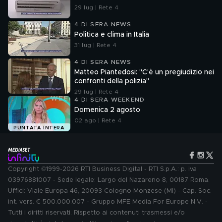
29 lug | Rete 4
4 DI SERA NEWS
Politica e clima in Italia
31 lug | Rete 4
4 DI SERA NEWS
Matteo Piantedosi: "C'è un pregiudizio nei
confronti della polizia"
29 lug | Rete 4
4 DI SERA WEEKEND
Domenica 2 agosto
02 ago | Rete 4
PUNTATA INTERA
Copyright ©1999-2026 RTI Business Digital - RTI S.p.A.: p. iva
03976881007 - Sede legale: Largo del Nazareno 8, 00187 Roma.
Uffici: Viale Europa 46, 20093 Cologno Monzese (MI) - Cap. Soc.
int. vers. € 500.000.007 - Gruppo MFE Media For Europe N.V. -
Tutti i diritti riservati. Rispetto ai contenuti trasmessi e/o