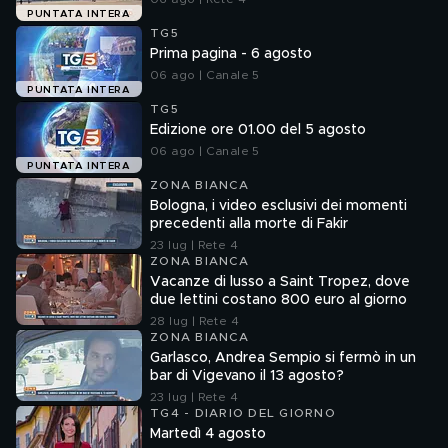
PUNTATA INTERA
TG5
Prima pagina - 6 agosto
06 ago | Canale 5
PUNTATA INTERA
TG5
Edizione ore 01.00 del 5 agosto
06 ago | Canale 5
PUNTATA INTERA
ZONA BIANCA
Bologna, i video esclusivi dei momenti
precedenti alla morte di Fakir
23 lug | Rete 4
ZONA BIANCA
Vacanze di lusso a Saint Tropez, dove
due lettini costano 800 euro al giorno
28 lug | Rete 4
ZONA BIANCA
Garlasco, Andrea Sempio si fermò in un
bar di Vigevano il 13 agosto?
23 lug | Rete 4
TG4 - DIARIO DEL GIORNO
Martedì 4 agosto