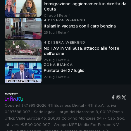
Immigrazione: aggiornamenti in diretta da
Ceuta
01 ago | Rete 4
4 DI SERA WEEKEND
Italiani in vacanza con il caro benzina
25 lug | Rete 4
4 DI SERA WEEKEND
No TAV in Val Susa, attacco alle forze
dell'ordine
25 lug | Rete 4
ZONA BIANCA
Puntata del 27 luglio
27 lug | Rete 4
PUNTATA INTERA
Copyright ©1999-2026 RTI Business Digital - RTI S.p.A.: p. iva
03976881007 - Sede legale: Largo del Nazareno 8, 00187 Roma.
Uffici: Viale Europa 46, 20093 Cologno Monzese (MI) - Cap. Soc.
int. vers. € 500.000.007 - Gruppo MFE Media For Europe N.V. -