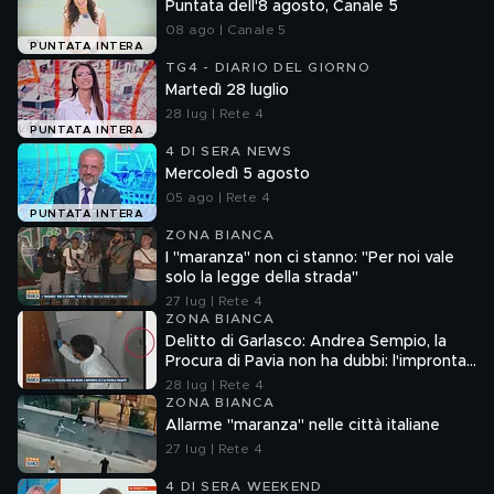
Puntata dell'8 agosto, Canale 5
08 ago | Canale 5
PUNTATA INTERA
TG4 - DIARIO DEL GIORNO
Martedì 28 luglio
28 lug | Rete 4
PUNTATA INTERA
4 DI SERA NEWS
Mercoledì 5 agosto
05 ago | Rete 4
PUNTATA INTERA
ZONA BIANCA
I "maranza" non ci stanno: "Per noi vale
solo la legge della strada"
27 lug | Rete 4
ZONA BIANCA
Delitto di Garlasco: Andrea Sempio, la
Procura di Pavia non ha dubbi: l'impronta
33 è la pistola fumante
28 lug | Rete 4
ZONA BIANCA
Allarme "maranza" nelle città italiane
27 lug | Rete 4
4 DI SERA WEEKEND