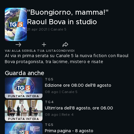
"Buongiorno, mamma!"
Raoul Bova in studio
21 apr 2021 | Canale 5
VAI ALLA SERIE
LA TUA LISTA
CONDIVIDI
Al via in prima serata su Canale 5 la nuova fiction con Raoul
Bova protagonista, tra lacrime, mistero e risate
Guarda anche
TG5
Edizione ore 08.00 dell'8 agosto
08 ago | Canale 5
PUNTATA INTERA
TG4
Ultim'ora dell'8 agosto, ore 06.00
08 ago | Rete 4
PUNTATA INTERA
TG5
Prima pagina - 8 agosto