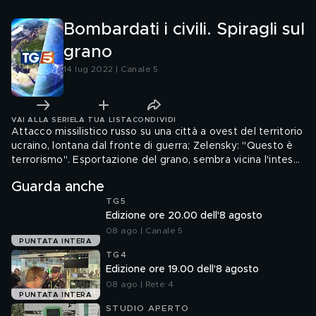
Bombardati i civili. Spiragli sul
grano
14 lug 2022 | Canale 5
VAI ALLA SERIE
LA TUA LISTA
CONDIVIDI
Attacco missilistico russo su una città a ovest del territorio
ucraino, lontana dal fronte di guerra; Zelensky: "Questo è
terrorismo". Esportazione del grano, sembra vicina l'intesa
sul permesso alle navi di raggiungere i porti ucraini.
Guarda anche
TG5
Edizione ore 20.00 dell'8 agosto
08 ago | Canale 5
PUNTATA INTERA
TG4
Edizione ore 19.00 dell'8 agosto
08 ago | Rete 4
PUNTATA INTERA
STUDIO APERTO