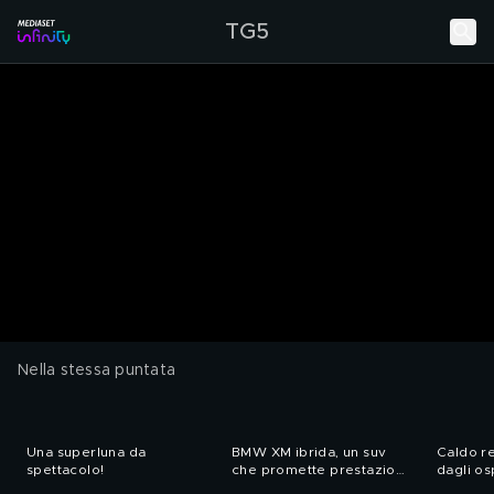
TG5
Nella stessa puntata
Una superluna da
BMW XM ibrida, un suv
Caldo r
spettacolo!
che promette prestazioni
dagli os
incredibili