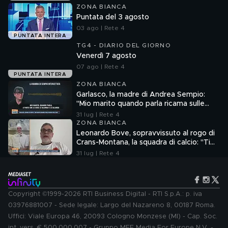
ZONA BIANCA
Puntata del 3 agosto
03 ago | Rete 4
PUNTATA INTERA
TG4 - DIARIO DEL GIORNO
Venerdì 7 agosto
07 ago | Rete 4
PUNTATA INTERA
ZONA BIANCA
Garlasco, la madre di Andrea Sempio:
"Mio marito quando parla ricama sulle
cose"
31 lug | Rete 4
ZONA BIANCA
Leonardo Bove, sopravvissuto al rogo di
Crans-Montana, la squadra di calcio: "Ti
aspettiamo"
31 lug | Rete 4
Copyright ©1999-2026 RTI Business Digital - RTI S.p.A.: p. iva
03976881007 - Sede legale: Largo del Nazareno 8, 00187 Roma.
Uffici: Viale Europa 46, 20093 Cologno Monzese (MI) - Cap. Soc.
int. vers. € 500.000.007 - Gruppo MFE Media For Europe N.V. -