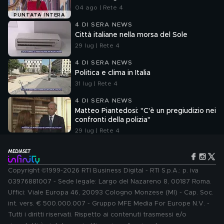
04 ago | Rete 4
PUNTATA INTERA
4 DI SERA NEWS
Città italiane nella morsa del Sole
29 lug | Rete 4
4 DI SERA NEWS
Politica e clima in Italia
31 lug | Rete 4
4 DI SERA NEWS
Matteo Piantedosi: "C'è un pregiudizio nei
confronti della polizia"
29 lug | Rete 4
Copyright ©1999-2026 RTI Business Digital - RTI S.p.A.: p. iva
03976881007 - Sede legale: Largo del Nazareno 8, 00187 Roma.
Uffici: Viale Europa 46, 20093 Cologno Monzese (MI) - Cap. Soc.
int. vers. € 500.000.007 - Gruppo MFE Media For Europe N.V. -
Tutti i diritti riservati. Rispetto ai contenuti trasmessi e/o