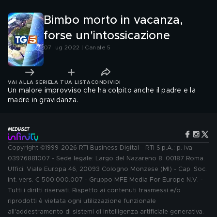
Bimbo morto in vacanza,
forse un'intossicazione
07 lug 2022 | Canale 5
VAI ALLA SERIE
LA TUA LISTA
CONDIVIDI
Un malore improvviso che ha colpito anche il padre e la
madre in gravidanza.
Copyright ©1999-2026 RTI Business Digital - RTI S.p.A.: p. iva
03976881007 - Sede legale: Largo del Nazareno 8, 00187 Roma.
Uffici: Viale Europa 46, 20093 Cologno Monzese (MI) - Cap. Soc.
int. vers. € 500.000.007 - Gruppo MFE Media For Europe N.V. -
Tutti i diritti riservati. Rispetto ai contenuti trasmessi e/o
riprodotti è vietata ogni utilizzazione funzionale
all'addestramento di sistemi di intelligenza artificiale generativa.