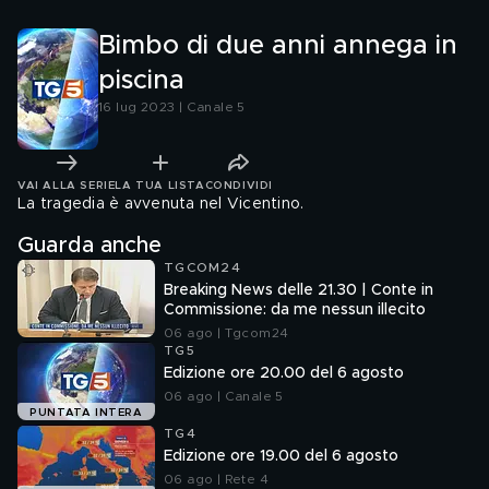
Bimbo di due anni annega in
piscina
16 lug 2023 | Canale 5
VAI ALLA SERIE
LA TUA LISTA
CONDIVIDI
La tragedia è avvenuta nel Vicentino.
Guarda anche
TGCOM24
Breaking News delle 21.30 | Conte in
Commissione: da me nessun illecito
06 ago | Tgcom24
TG5
Edizione ore 20.00 del 6 agosto
06 ago | Canale 5
PUNTATA INTERA
TG4
Edizione ore 19.00 del 6 agosto
06 ago | Rete 4