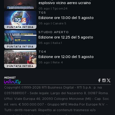
esplosivo vicino aereo ucraino
05 ago | Tgcom24
TG5
Edizione ore 13.00 del 5 agosto
05 ago | Canale 5
PUNTATA INTERA
STUDIO APERTO
Edizione ore 12.25 del 5 agosto
05 ago | Italia 1
PUNTATA INTERA
TG4
Edizione ore 12.00 del 5 agosto
05 ago | Rete 4
PUNTATA INTERA
Copyright ©1999-2026 RTI Business Digital - RTI S.p.A.: p. iva
03976881007 - Sede legale: Largo del Nazareno 8, 00187 Roma.
Uffici: Viale Europa 46, 20093 Cologno Monzese (MI) - Cap. Soc.
int. vers. € 500.000.007 - Gruppo MFE Media For Europe N.V. -
Tutti i diritti riservati. Rispetto ai contenuti trasmessi e/o