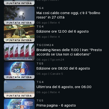
PUNTATA INTERA
TG4
Mai così caldo come oggi, c'è il "bollino
rosso" in 27 città
06 ago | Rete 4
PUNTATA INTERA
TG4
Edizione ore 12.00 del 6 agosto
06 ago | Rete 4
PUNTATA INTERA
TGCOM24
Breaking News delle 11.00 | Iran: "Presto
accordo se Usa non ci sabotano"
06 ago | Tgcom24
TG5
Edizione ore 08.00 del 6 agosto
06 ago | Canale 5
PUNTATA INTERA
TG4
Ultim'ora del 6 agosto, ore 06.00
06 ago | Rete 4
PUNTATA INTERA
TG5
Prima pagina - 6 agosto