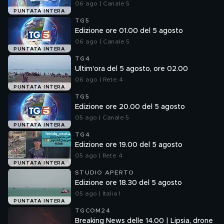
06 ago | Canale 5
PUNTATA INTERA
TG5
Edizione ore 01.00 del 5 agosto
06 ago | Canale 5
PUNTATA INTERA
TG4
Ultim'ora del 5 agosto, ore 02.00
06 ago | Rete 4
PUNTATA INTERA
TG5
Edizione ore 20.00 del 5 agosto
05 ago | Canale 5
PUNTATA INTERA
TG4
Edizione ore 19.00 del 5 agosto
05 ago | Rete 4
PUNTATA INTERA
STUDIO APERTO
Edizione ore 18.30 del 5 agosto
05 ago | Italia 1
PUNTATA INTERA
TGCOM24
Breaking News delle 14.00 | Lipsia, drone