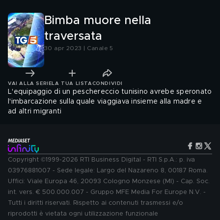
Bimba muore nella
traversata
30 apr 2023 | Canale 5
VAI ALLA SERIE
LA TUA LISTA
CONDIVIDI
L'equipaggio di un peschereccio tunisino avrebe speronato
l'imbarcazione sulla quale viaggiava insieme alla madre e
ad altri migranti
Copyright ©1999-2026 RTI Business Digital - RTI S.p.A.: p. iva
03976881007 - Sede legale: Largo del Nazareno 8, 00187 Roma.
Uffici: Viale Europa 46, 20093 Cologno Monzese (MI) - Cap. Soc.
int. vers. € 500.000.007 - Gruppo MFE Media For Europe N.V. -
Tutti i diritti riservati. Rispetto ai contenuti trasmessi e/o
riprodotti è vietata ogni utilizzazione funzionale