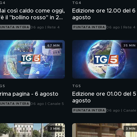
G4
TG4
ai così caldo come oggi,
Edizione ore 12.00 del 6
'è il "bollino rosso" in 27
agosto
ittà
06 ago | Rete 4
06 ago | Rete 4
UNTATA INTERA
PUNTATA INTERA
67 MIN
35 MIN
G5
TG5
rima pagina - 6 agosto
Edizione ore 01.00 del 5
agosto
06 ago | Canale 5
UNTATA INTERA
06 ago | Canale
PUNTATA INTERA
3 MIN
3 MIN