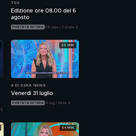
TG5
Edizione ore 08.00 del 6
agosto
06 ago | Canale 5
PUNTATA INTERA
55 MIN
4 DI SERA NEWS
Venerdì 31 luglio
31 lug | Rete 4
PUNTATA INTERA
 5
54 MIN