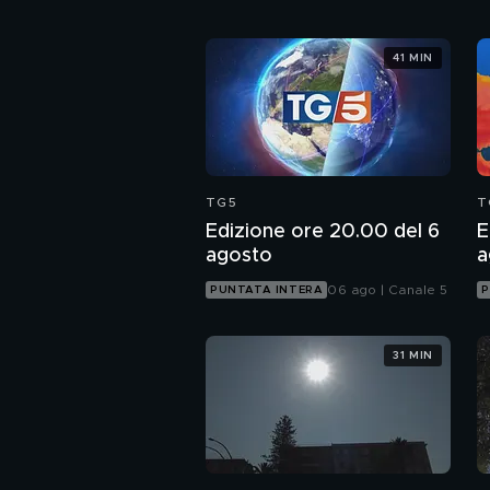
41 MIN
TG5
T
Edizione ore 20.00 del 6
E
agosto
a
06 ago | Canale 5
PUNTATA INTERA
P
31 MIN