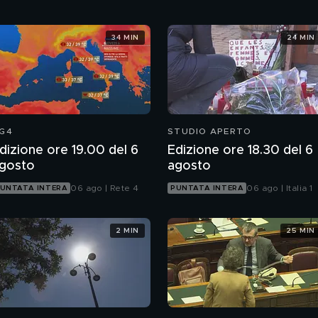
34 MIN
24 MIN
G4
STUDIO APERTO
dizione ore 19.00 del 6
Edizione ore 18.30 del 6
gosto
agosto
06 ago | Rete 4
06 ago | Italia 1
UNTATA INTERA
PUNTATA INTERA
2 MIN
25 MIN