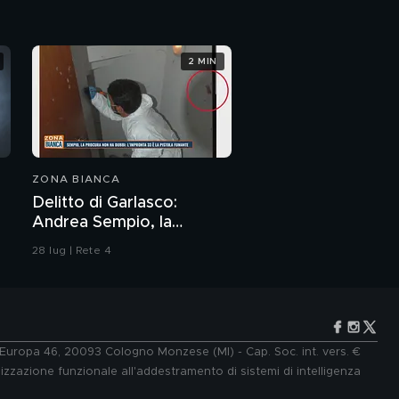
2 MIN
ZONA BIANCA
Delitto di Garlasco:
Andrea Sempio, la
Procura di Pavia non ha
28 lug | Rete 4
dubbi: l'impronta 33 è la
pistola fumante
e Europa 46, 20093 Cologno Monzese (MI) - Cap. Soc. int. vers. €
lizzazione funzionale all'addestramento di sistemi di intelligenza