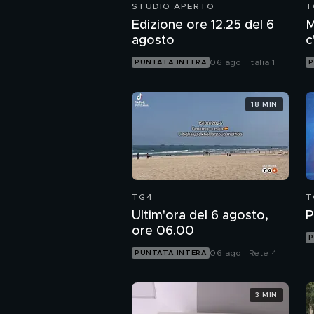
STUDIO APERTO
T
Edizione ore 12.25 del 6
M
agosto
c
c
06 ago | Italia 1
PUNTATA INTERA
P
18 MIN
TG4
T
Ultim'ora del 6 agosto,
P
ore 06.00
P
06 ago | Rete 4
PUNTATA INTERA
3 MIN