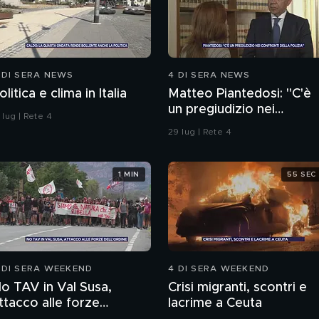
 DI SERA NEWS
4 DI SERA NEWS
olitica e clima in Italia
Matteo Piantedosi: "C'è
un pregiudizio nei
 lug | Rete 4
confronti della polizia"
29 lug | Rete 4
1 MIN
55 SEC
 DI SERA WEEKEND
4 DI SERA WEEKEND
o TAV in Val Susa,
Crisi migranti, scontri e
ttacco alle forze
lacrime a Ceuta