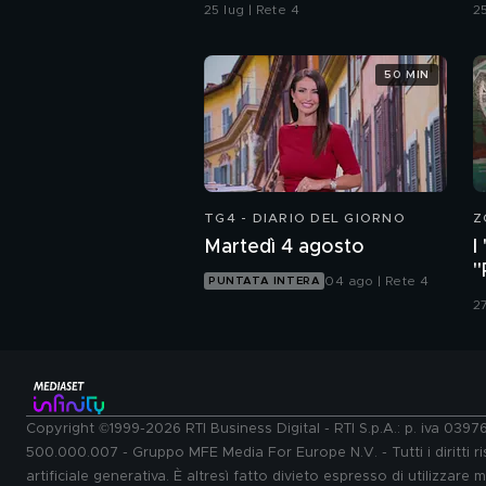
d
25 lug | Rete 4
25
50 MIN
TG4 - DIARIO DEL GIORNO
Z
Martedì 4 agosto
I
"
04 ago | Rete 4
PUNTATA INTERA
d
27
Copyright ©1999-2026 RTI Business Digital - RTI S.p.A.: p. iva 039
500.000.007 - Gruppo MFE Media For Europe N.V. - Tutti i diritti ris
artificiale generativa. È altresì fatto divieto espresso di utilizzare