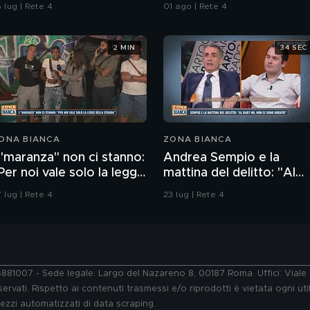
ell'ordine
 lug | Rete 4
01 ago | Rete 4
2 MIN
34 SEC
ONA BIANCA
ZONA BIANCA
 "maranza" non ci stanno:
Andrea Sempio e la
Per noi vale solo la legge
mattina del delitto: "Al
ella strada"
bar' No, non ci sono
 lug | Rete 4
23 lug | Rete 4
andato"
76881007 - Sede legale: Largo del Nazareno 8, 00187 Roma. Uffici: Vial
ervati. Rispetto ai contenuti trasmessi e/o riprodotti è vietata ogni uti
 mezzi automatizzati di data scraping.