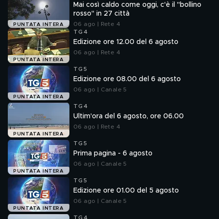
Mai così caldo come oggi, c'è il "bollino
rosso" in 27 città
06 ago | Rete 4
PUNTATA INTERA
TG4
Edizione ore 12.00 del 6 agosto
06 ago | Rete 4
PUNTATA INTERA
TG5
Edizione ore 08.00 del 6 agosto
06 ago | Canale 5
PUNTATA INTERA
TG4
Ultim'ora del 6 agosto, ore 06.00
06 ago | Rete 4
PUNTATA INTERA
TG5
Prima pagina - 6 agosto
06 ago | Canale 5
PUNTATA INTERA
TG5
Edizione ore 01.00 del 5 agosto
06 ago | Canale 5
PUNTATA INTERA
TG4