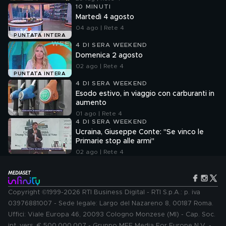
10 MINUTI
Martedì 4 agosto
04 ago | Rete 4
PUNTATA INTERA
4 DI SERA WEEKEND
Domenica 2 agosto
02 ago | Rete 4
PUNTATA INTERA
4 DI SERA WEEKEND
Esodo estivo, in viaggio con carburanti in
aumento
01 ago | Rete 4
4 DI SERA WEEKEND
Ucraina, Giuseppe Conte: "Se vinco le
Primarie stop alle armi"
02 ago | Rete 4
Copyright ©1999-2026 RTI Business Digital - RTI S.p.A.: p. iva
03976881007 - Sede legale: Largo del Nazareno 8, 00187 Roma.
Uffici: Viale Europa 46, 20093 Cologno Monzese (MI) - Cap. Soc.
int. vers. € 500.000.007 - Gruppo MFE Media For Europe N.V. -