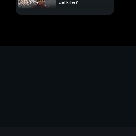
del killer?
Il ghiaccio scompare,
buco ozono si riduce