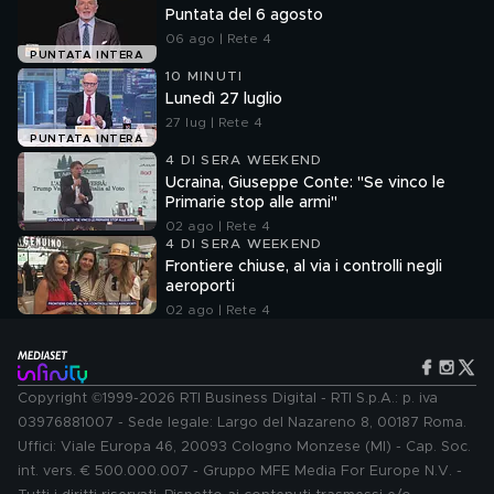
Puntata del 6 agosto
06 ago | Rete 4
PUNTATA INTERA
10 MINUTI
Lunedì 27 luglio
27 lug | Rete 4
PUNTATA INTERA
4 DI SERA WEEKEND
Ucraina, Giuseppe Conte: "Se vinco le
Primarie stop alle armi"
02 ago | Rete 4
4 DI SERA WEEKEND
Frontiere chiuse, al via i controlli negli
aeroporti
02 ago | Rete 4
Copyright ©1999-2026 RTI Business Digital - RTI S.p.A.: p. iva
03976881007 - Sede legale: Largo del Nazareno 8, 00187 Roma.
Uffici: Viale Europa 46, 20093 Cologno Monzese (MI) - Cap. Soc.
int. vers. € 500.000.007 - Gruppo MFE Media For Europe N.V. -