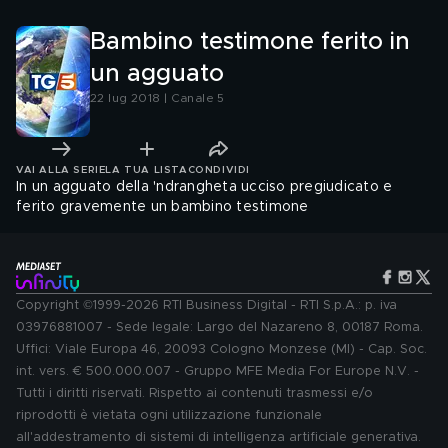
Bambino testimone ferito in
un agguato
22 lug 2018 | Canale 5
VAI ALLA SERIE
LA TUA LISTA
CONDIVIDI
In un agguato della 'ndrangheta ucciso pregiudicato e
ferito gravemente un bambino testimone
Copyright ©1999-2026 RTI Business Digital - RTI S.p.A.: p. iva
03976881007 - Sede legale: Largo del Nazareno 8, 00187 Roma.
Uffici: Viale Europa 46, 20093 Cologno Monzese (MI) - Cap. Soc.
int. vers. € 500.000.007 - Gruppo MFE Media For Europe N.V. -
Tutti i diritti riservati. Rispetto ai contenuti trasmessi e/o
riprodotti è vietata ogni utilizzazione funzionale
all'addestramento di sistemi di intelligenza artificiale generativa.