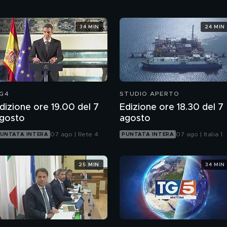
34 MIN
24 MIN
G4
STUDIO APERTO
dizione ore 19.00 del 7
Edizione ore 18.30 del 7
gosto
agosto
07 ago | Rete 4
07 ago | Italia 1
UNTATA INTERA
PUNTATA INTERA
25 MIN
34 MIN