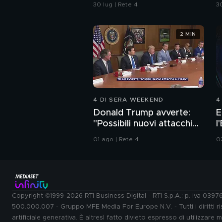
sulle bottiglie senza
C
30 lug | Rete 4
30
tappo
2 MIN
4 DI SERA WEEKEND
4
Donald Trump avverte:
E
"Possibili nuovi attacchi
l
all'Iran"
I
01 ago | Rete 4
0
Copyright ©1999-2026 RTI Business Digital - RTI S.p.A.: p. iva 039
500.000.007 - Gruppo MFE Media For Europe N.V. - Tutti i diritti ris
artificiale generativa. È altresì fatto divieto espresso di utilizzare