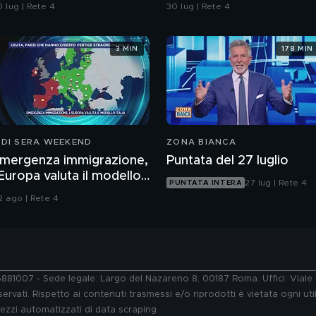
arabinieri
abbiamo solo i ventagli"
 lug | Rete 4
30 lug | Rete 4
3 MIN
178 MIN
 DI SERA WEEKEND
ZONA BIANCA
mergenza immigrazione,
Puntata del 27 luglio
'Europa valuta il modello
27 lug | Rete 4
PUNTATA INTERA
talia
2 ago | Rete 4
76881007 - Sede legale: Largo del Nazareno 8, 00187 Roma. Uffici: Vial
ervati. Rispetto ai contenuti trasmessi e/o riprodotti è vietata ogni uti
 mezzi automatizzati di data scraping.