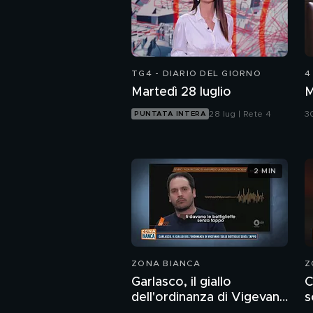
TG4 - DIARIO DEL GIORNO
4
Martedì 28 luglio
28 lug | Rete 4
30
PUNTATA INTERA
2 MIN
ZONA BIANCA
Z
Garlasco, il giallo
C
dell'ordinanza di Vigevano
s