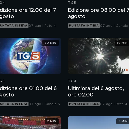
G4
TG5
dizione ore 12.00 del 7
Edizione ore 08.00 del 
gosto
agosto
07 ago | Rete 4
07 ago | Canale
UNTATA INTERA
PUNTATA INTERA
30 MIN
19 MIN
G5
TG4
dizione ore 01.00 del 6
Ultim'ora del 6 agosto,
gosto
ore 02.00
07 ago | Canale 5
07 ago | Rete 4
UNTATA INTERA
PUNTATA INTERA
2 MIN
3 MIN