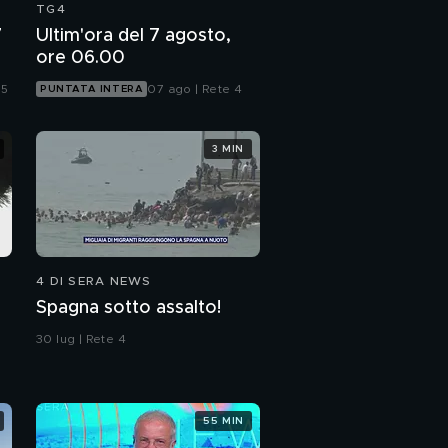
TG4
7
Ultim'ora del 7 agosto,
ore 06.00
 5
07 ago | Rete 4
PUNTATA INTERA
3 MIN
4 DI SERA NEWS
Spagna sotto assalto!
30 lug | Rete 4
55 MIN