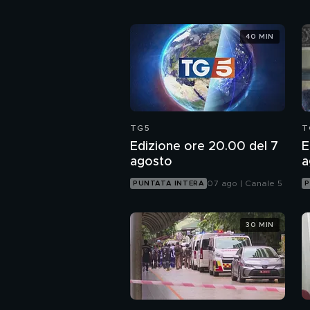
40 MIN
TG5
T
Edizione ore 20.00 del 7
E
agosto
a
07 ago | Canale 5
PUNTATA INTERA
P
30 MIN