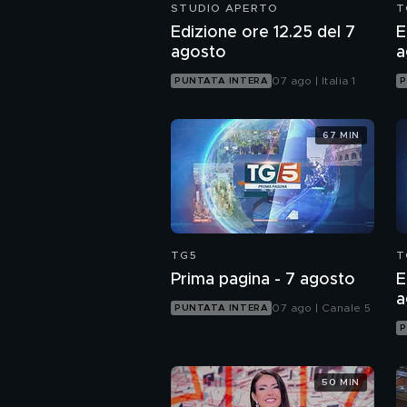
STUDIO APERTO
T
Edizione ore 12.25 del 7
E
agosto
a
07 ago | Italia 1
PUNTATA INTERA
P
67 MIN
TG5
T
Prima pagina - 7 agosto
E
a
07 ago | Canale 5
PUNTATA INTERA
P
50 MIN