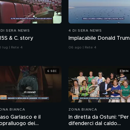
 DI SERA NEWS
4 DI SERA NEWS
M5S & C. story
Implacabile Donald Tru
 lug | Rete 4
06 ago | Rete 4
6 SEC
3 MIN
ONA BIANCA
ZONA BIANCA
aso Garlasco e il
In diretta da Ostuni: "Per
opralluogo dei
difenderci dal caldo