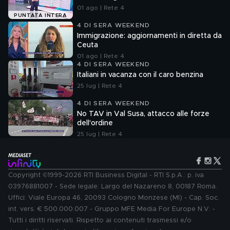
01 ago | Rete 4
PUNTATA INTERA
4 DI SERA WEEKEND
Immigrazione: aggiornamenti in diretta da
Ceuta
01 ago | Rete 4
4 DI SERA WEEKEND
Italiani in vacanza con il caro benzina
25 lug | Rete 4
4 DI SERA WEEKEND
No TAV in Val Susa, attacco alle forze
dell'ordine
25 lug | Rete 4
Copyright ©1999-2026 RTI Business Digital - RTI S.p.A.: p. iva
03976881007 - Sede legale: Largo del Nazareno 8, 00187 Roma.
Uffici: Viale Europa 46, 20093 Cologno Monzese (MI) - Cap. Soc.
int. vers. € 500.000.007 - Gruppo MFE Media For Europe N.V. -
Tutti i diritti riservati. Rispetto ai contenuti trasmessi e/o