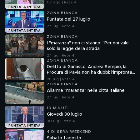
07 ago | Rete 4
PUNTATA INTERA
ZONA BIANCA
Puntata del 27 luglio
27 lug | Rete 4
PUNTATA INTERA
ZONA BIANCA
I "maranza" non ci stanno: "Per noi vale
solo la legge della strada"
27 lug | Rete 4
ZONA BIANCA
Delitto di Garlasco: Andrea Sempio, la
Procura di Pavia non ha dubbi: l'impronta
33 è la pistola fumante
28 lug | Rete 4
ZONA BIANCA
Allarme "maranza" nelle città italiane
27 lug | Rete 4
10 MINUTI
Giovedì 30 luglio
30 lug | Rete 4
PUNTATA INTERA
4 DI SERA WEEKEND
Sabato 1 agosto