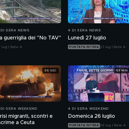
 DI SERA NEWS
4 DI SERA NEWS
a guerriglia dei "No TAV"
Lunedì 27 luglio
 lug | Rete 4
27 lug | Rete 4
PUNTATA INTERA
55 SEC
53 MIN
 DI SERA WEEKEND
4 DI SERA WEEKEND
risi migranti, scontri e
Domenica 26 luglio
acrime a Ceuta
26 lug | Rete 4
PUNTATA INTERA