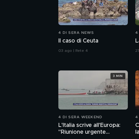
4 DI SERA NEWS
4
Il caso di Ceuta
L
03 ago | Rete 4
27
3 MIN
4 DI SERA WEEKEND
4
L'Italia scrive all'Europa:
C
"Riunione urgente
l