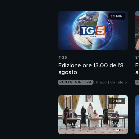
33 MIN
TG5
S
Edizione ore 13.00 dell'8
E
agosto
a
08 ago | Canale 5
PUNTATA INTERA
P
19 MIN