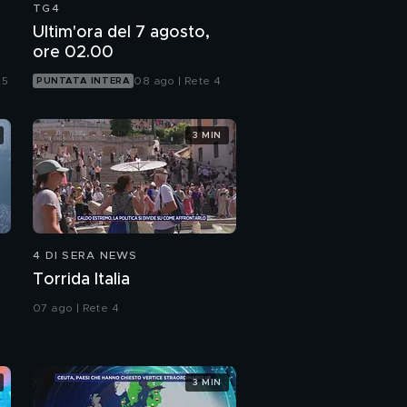
TG4
Ultim'ora del 7 agosto,
ore 02.00
 5
08 ago | Rete 4
PUNTATA INTERA
3 MIN
4 DI SERA NEWS
Torrida Italia
07 ago | Rete 4
3 MIN