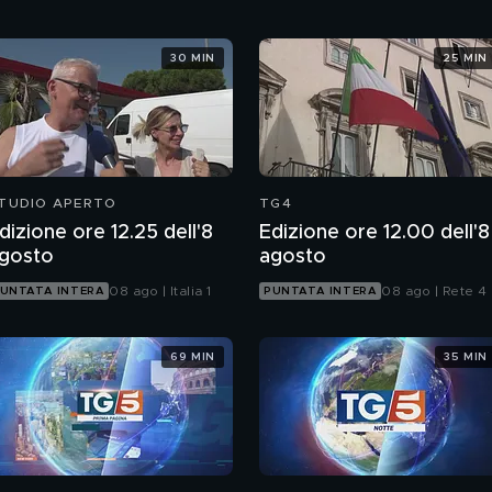
30 MIN
25 MIN
TUDIO APERTO
TG4
dizione ore 12.25 dell'8
Edizione ore 12.00 dell'8
gosto
agosto
08 ago | Italia 1
08 ago | Rete 4
UNTATA INTERA
PUNTATA INTERA
69 MIN
35 MIN