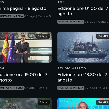
G5
TG5
rima pagina - 8 agosto
Edizione ore 01.00 del 7
agosto
08 ago | Canale 5
UNTATA INTERA
08 ago | Canale
PUNTATA INTERA
34 MIN
24 MIN
G4
STUDIO APERTO
dizione ore 19.00 del 7
Edizione ore 18.30 del 7
gosto
agosto
07 ago | Rete 4
07 ago | Italia 1
UNTATA INTERA
PUNTATA INTERA
3 MIN
54 MIN