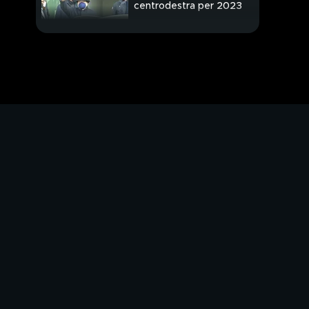
centrodestra per 2023
Monito di Grillo: Zitti
M5S verso la battaglia
Panico caro bollette
Salatissimi spaghetti