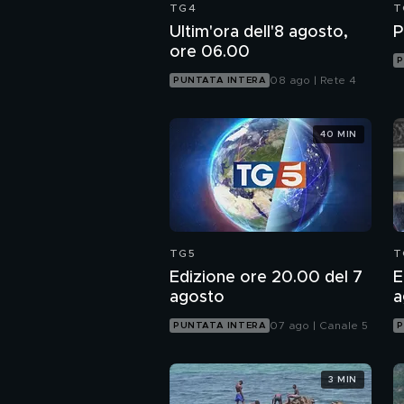
TG4
T
Ultim'ora dell'8 agosto,
P
ore 06.00
P
08 ago | Rete 4
PUNTATA INTERA
40 MIN
TG5
T
Edizione ore 20.00 del 7
E
agosto
a
07 ago | Canale 5
PUNTATA INTERA
P
3 MIN