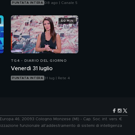
08 ago | Canale 5
PUNTATA INTERA
50 MIN
TG4 - DIARIO DEL GIORNO
Venerdì 31 luglio
31 lug | Rete 4
PUNTATA INTERA
e Europa 46, 20093 Cologno Monzese (MI) - Cap. Soc. int. vers. €
lizzazione funzionale all'addestramento di sistemi di intelligenza