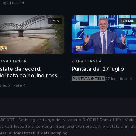
1 ago | Rete 4
1 MIN
178 MIN
ONA BIANCA
ZONA BIANCA
state da record,
Puntata del 27 luglio
iornata da bollino rosso
27 lug | Rete 4
PUNTATA INTERA
n 27 città
6 ago | Rete 4
76881007 - Sede legale: Largo del Nazareno 8, 00187 Roma. Uffici: Vial
ervati. Rispetto ai contenuti trasmessi e/o riprodotti è vietata ogni uti
 mezzi automatizzati di data scraping.