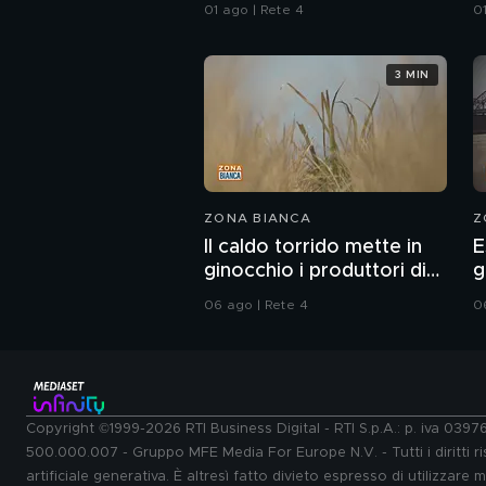
sull'immigrazione"
01 ago | Rete 4
0
3 MIN
ZONA BIANCA
Z
Il caldo torrido mette in
E
ginocchio i produttori di
g
riso
i
06 ago | Rete 4
0
Copyright ©1999-2026 RTI Business Digital - RTI S.p.A.: p. iva 039
500.000.007 - Gruppo MFE Media For Europe N.V. - Tutti i diritti ris
artificiale generativa. È altresì fatto divieto espresso di utilizzare