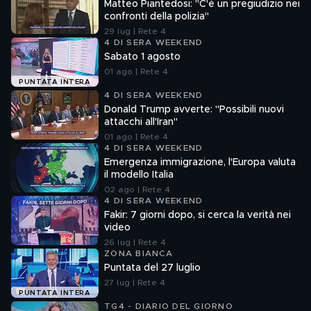
Matteo Piantedosi: "C'è un pregiudizio nei
confronti della polizia"
29 lug | Rete 4
4 DI SERA WEEKEND
Sabato 1 agosto
01 ago | Rete 4
PUNTATA INTERA
4 DI SERA WEEKEND
Donald Trump avverte: "Possibili nuovi
attacchi all'Iran"
01 ago | Rete 4
4 DI SERA WEEKEND
Emergenza immigrazione, l'Europa valuta
il modello Italia
02 ago | Rete 4
4 DI SERA WEEKEND
Fakir: 7 giorni dopo, si cerca la verità nei
video
26 lug | Rete 4
ZONA BIANCA
Puntata del 27 luglio
27 lug | Rete 4
PUNTATA INTERA
TG4 - DIARIO DEL GIORNO