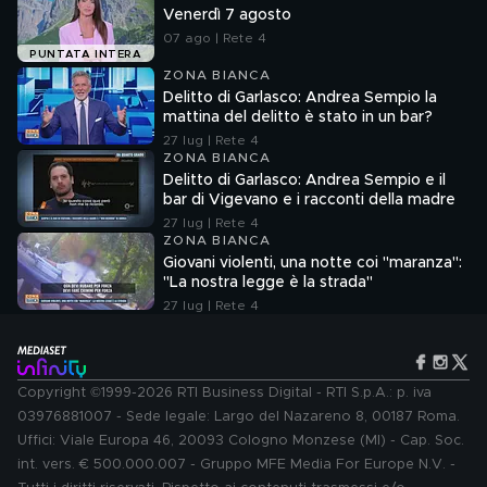
Venerdì 7 agosto
07 ago | Rete 4
PUNTATA INTERA
ZONA BIANCA
Delitto di Garlasco: Andrea Sempio la
mattina del delitto è stato in un bar?
27 lug | Rete 4
ZONA BIANCA
Delitto di Garlasco: Andrea Sempio e il
bar di Vigevano e i racconti della madre
27 lug | Rete 4
ZONA BIANCA
Giovani violenti, una notte coi "maranza":
"La nostra legge è la strada"
27 lug | Rete 4
Copyright ©1999-2026 RTI Business Digital - RTI S.p.A.: p. iva
03976881007 - Sede legale: Largo del Nazareno 8, 00187 Roma.
Uffici: Viale Europa 46, 20093 Cologno Monzese (MI) - Cap. Soc.
int. vers. € 500.000.007 - Gruppo MFE Media For Europe N.V. -