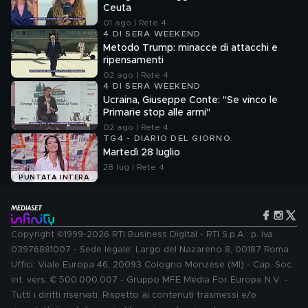
Ceuta
01 ago | Rete 4
4 DI SERA WEEKEND
Metodo Trump: minacce di attacchi e
ripensamenti
02 ago | Rete 4
4 DI SERA WEEKEND
Ucraina, Giuseppe Conte: "Se vinco le
Primarie stop alle armi"
02 ago | Rete 4
TG4 - DIARIO DEL GIORNO
Martedì 28 luglio
28 lug | Rete 4
PUNTATA INTERA
Copyright ©1999-2026 RTI Business Digital - RTI S.p.A.: p. iva
03976881007 - Sede legale: Largo del Nazareno 8, 00187 Roma.
Uffici: Viale Europa 46, 20093 Cologno Monzese (MI) - Cap. Soc.
int. vers. € 500.000.007 - Gruppo MFE Media For Europe N.V. -
Tutti i diritti riservati. Rispetto ai contenuti trasmessi e/o