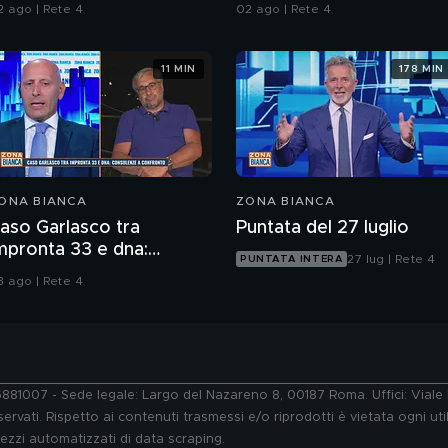
ello psichiatra Leonardo
Italia
2 ago | Rete 4
02 ago | Rete 4
endolicchio
11 MIN
178 MIN
ONA BIANCA
ZONA BIANCA
aso Garlasco tra
Puntata del 27 luglio
mpronta 33 e dna:
27 lug | Rete 4
PUNTATA INTERA
onsulenze a confronto
3 ago | Rete 4
76881007 - Sede legale: Largo del Nazareno 8, 00187 Roma. Uffici: Vial
ervati. Rispetto ai contenuti trasmessi e/o riprodotti è vietata ogni uti
 mezzi automatizzati di data scraping.