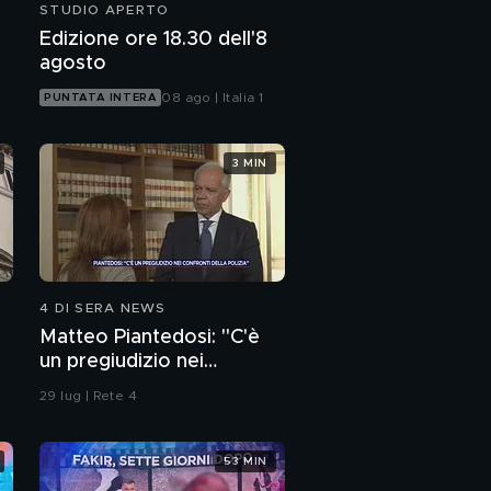
STUDIO APERTO
Edizione ore 18.30 dell'8
agosto
08 ago | Italia 1
PUNTATA INTERA
3 MIN
4 DI SERA NEWS
Matteo Piantedosi: "C'è
un pregiudizio nei
confronti della polizia"
29 lug | Rete 4
53 MIN