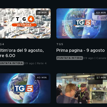
18 MIN
69 MIN
G4
TG5
ltim'ora del 9 agosto,
Prima pagina - 9 agosto
re 6.00
09 ago | Canale
PUNTATA INTERA
09 ago | Rete 4
UNTATA INTERA
40 MIN
37 MIN