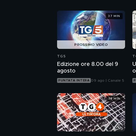
37 MIN
PROSSIMO VIDEO
TG5
T
Edizione ore 8.00 del 9
U
agosto
o
09 ago | Canale 5
PUNTATA INTERA
P
18 MIN