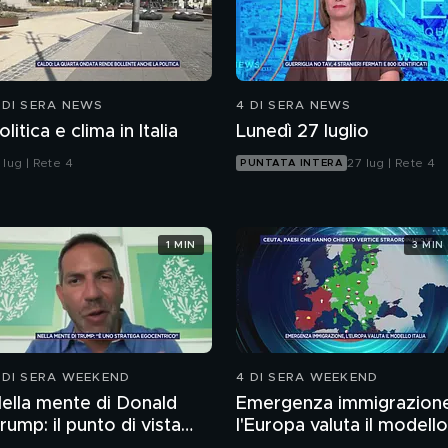
 DI SERA NEWS
4 DI SERA NEWS
olitica e clima in Italia
Lunedì 27 luglio
 lug | Rete 4
27 lug | Rete 4
PUNTATA INTERA
1 MIN
3 MIN
 DI SERA WEEKEND
4 DI SERA WEEKEND
ella mente di Donald
Emergenza immigrazion
rump: il punto di vista
l'Europa valuta il modello