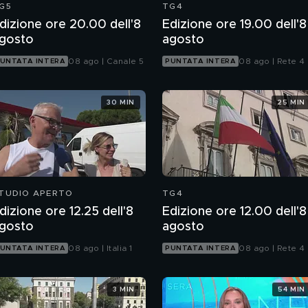
G5
TG4
dizione ore 20.00 dell'8
Edizione ore 19.00 dell'8
gosto
agosto
08 ago | Canale 5
08 ago | Rete 4
UNTATA INTERA
PUNTATA INTERA
30 MIN
25 MIN
TUDIO APERTO
TG4
dizione ore 12.25 dell'8
Edizione ore 12.00 dell'8
gosto
agosto
08 ago | Italia 1
08 ago | Rete 4
UNTATA INTERA
PUNTATA INTERA
3 MIN
54 MIN