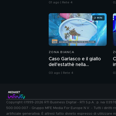
da Ceuta
d
01 ago | Rete 4
0
M
3 MIN
ZONA BIANCA
Z
Caso Garlasco e il giallo
C
dell'estathè nella
i
spazzatura
c
03 ago | Rete 4
0
Copyright ©1999-2026 RTI Business Digital - RTI S.p.A.: p. iva 039
500.000.007 - Gruppo MFE Media For Europe N.V. - Tutti i diritti ris
artificiale generativa. È altresì fatto divieto espresso di utilizzare