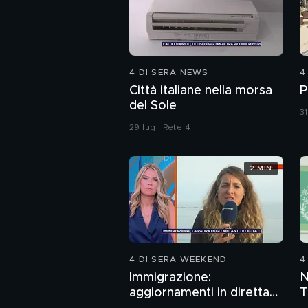
4 DI SERA NEWS
4
Città italiane nella morsa
P
del Sole
31
29 lug | Rete 4
2 MIN
4 DI SERA WEEKEND
4
Immigrazione:
N
aggiornamenti in diretta
T