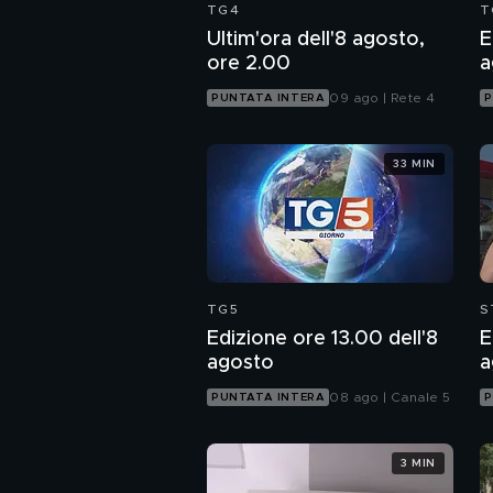
TG4
T
Ultim'ora dell'8 agosto,
E
ore 2.00
a
09 ago | Rete 4
PUNTATA INTERA
P
33 MIN
TG5
S
Edizione ore 13.00 dell'8
E
agosto
a
08 ago | Canale 5
PUNTATA INTERA
P
3 MIN