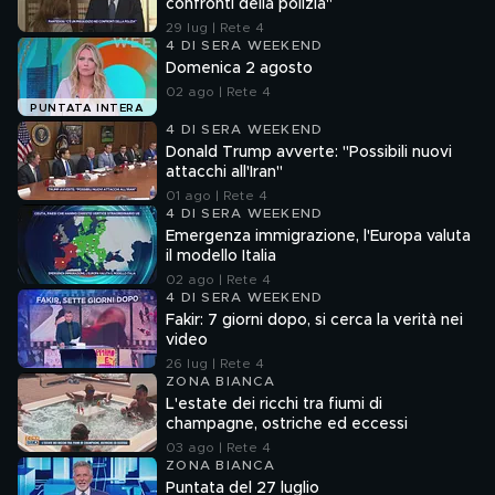
confronti della polizia"
29 lug | Rete 4
4 DI SERA WEEKEND
Domenica 2 agosto
02 ago | Rete 4
PUNTATA INTERA
4 DI SERA WEEKEND
Donald Trump avverte: "Possibili nuovi
attacchi all'Iran"
01 ago | Rete 4
4 DI SERA WEEKEND
Emergenza immigrazione, l'Europa valuta
il modello Italia
02 ago | Rete 4
4 DI SERA WEEKEND
Fakir: 7 giorni dopo, si cerca la verità nei
video
26 lug | Rete 4
ZONA BIANCA
L'estate dei ricchi tra fiumi di
champagne, ostriche ed eccessi
03 ago | Rete 4
ZONA BIANCA
Puntata del 27 luglio