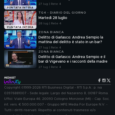
27 lug | Rete 4
PUNTATA INTERA
TG4 - DIARIO DEL GIORNO
Martedì 28 luglio
28 lug | Rete 4
PUNTATA INTERA
ZONA BIANCA
Delitto di Garlasco: Andrea Sempio la
mattina del delitto è stato in un bar?
27 lug | Rete 4
ZONA BIANCA
Delitto di Garlasco: Andrea Sempio e il
bar di Vigevano e i racconti della madre
27 lug | Rete 4
Copyright ©1999-2026 RTI Business Digital - RTI S.p.A.: p. iva
03976881007 - Sede legale: Largo del Nazareno 8, 00187 Roma.
Uffici: Viale Europa 46, 20093 Cologno Monzese (MI) - Cap. Soc.
int. vers. € 500.000.007 - Gruppo MFE Media For Europe N.V. -
Tutti i diritti riservati. Rispetto ai contenuti trasmessi e/o