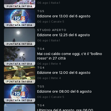
06 ago | Italia 1
PUNTATA INTERA
TG5
Edizione ore 13.00 del 6 agosto
06 ago | Canale 5
PUNTATA INTERA
STUDIO APERTO
Edizione ore 12.25 del 6 agosto
06 ago | Italia 1
PUNTATA INTERA
TG4
Mai così caldo come oggi, c'è il "bollino
rosso" in 27 città
06 ago | Rete 4
PUNTATA INTERA
TG4
Edizione ore 12.00 del 6 agosto
06 ago | Rete 4
PUNTATA INTERA
TG5
Edizione ore 08.00 del 6 agosto
06 ago | Canale 5
PUNTATA INTERA
TG4
Ultim'ora del 6 agosto, ore 06.00