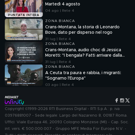
Martedì 4 agosto
04 ago | Rete 4
PUNTATA INTERA
ZONA BIANCA
Crans-Montana, la storia di Leonardo
Bove, dato per disperso nel rogo
31 lug | Rete 4
ZONA BIANCA
Crans-Montana, audio choc di Jessica
Moretti: "I bengala? Fatti arrivare dalla
Francia"
31 lug | Rete 4
ZONA BIANCA
A Ceuta tra paura e rabbia, i migranti:
"Sognamo l'Europa"
03 ago | Rete 4
Copyright ©1999-2026 RTI Business Digital - RTI S.p.A.: p. iva
03976881007 - Sede legale: Largo del Nazareno 8, 00187 Roma.
Uffici: Viale Europa 46, 20093 Cologno Monzese (MI) - Cap. Soc.
int. vers. € 500.000.007 - Gruppo MFE Media For Europe N.V. -