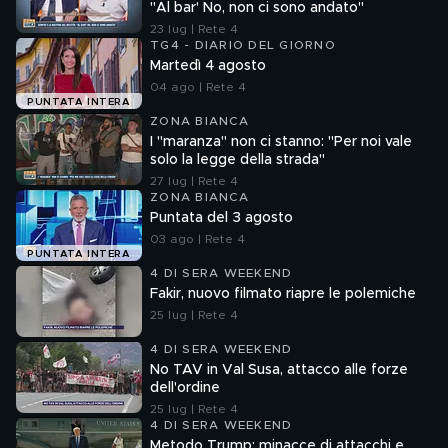
"Al bar' No, non ci sono andato"
23 lug | Rete 4
TG4 - DIARIO DEL GIORNO
Martedì 4 agosto
04 ago | Rete 4
PUNTATA INTERA
ZONA BIANCA
I "maranza" non ci stanno: "Per noi vale
solo la legge della strada"
27 lug | Rete 4
ZONA BIANCA
Puntata del 3 agosto
03 ago | Rete 4
PUNTATA INTERA
4 DI SERA WEEKEND
Fakir, nuovo filmato riapre le polemiche
25 lug | Rete 4
4 DI SERA WEEKEND
No TAV in Val Susa, attacco alle forze
dell'ordine
25 lug | Rete 4
4 DI SERA WEEKEND
Metodo Trump: minacce di attacchi e