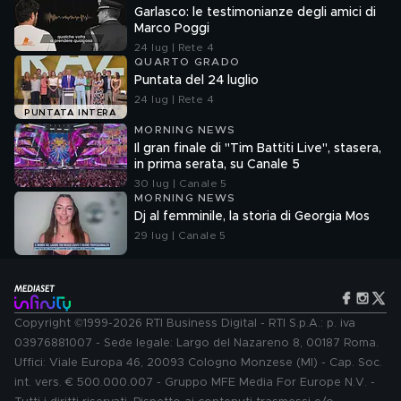
Garlasco: le testimonianze degli amici di
Marco Poggi
24 lug | Rete 4
QUARTO GRADO
Puntata del 24 luglio
24 lug | Rete 4
PUNTATA INTERA
MORNING NEWS
Il gran finale di "Tim Battiti Live", stasera,
in prima serata, su Canale 5
30 lug | Canale 5
MORNING NEWS
Dj al femminile, la storia di Georgia Mos
29 lug | Canale 5
Copyright ©1999-2026 RTI Business Digital - RTI S.p.A.: p. iva
03976881007 - Sede legale: Largo del Nazareno 8, 00187 Roma.
Uffici: Viale Europa 46, 20093 Cologno Monzese (MI) - Cap. Soc.
int. vers. € 500.000.007 - Gruppo MFE Media For Europe N.V. -