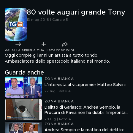
80 volte auguri grande Tony
13 mag 2018 | Canale 5
VAI ALLA SERIE
LA TUA LISTA
CONDIVIDI
Oggi compie gli anni un artista a tutto tondo,
Ambasciatore dello spettacolo italiano nel mondo.
Guarda anche
ZONA BIANCA
L'intervista al vicepremier Matteo Salvini
27 lug | Rete 4
ZONA BIANCA
Delitto di Garlasco: Andrea Sempio, la
Procura di Pavia non ha dubbi: l'impronta
33 è la pistola fumante
28 lug | Rete 4
ZONA BIANCA
Andrea Sempio e la mattina del delitto: