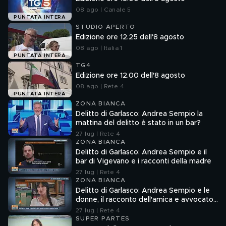
08 ago | Canale 5
PUNTATA INTERA
STUDIO APERTO
Edizione ore 12.25 dell'8 agosto
08 ago | Italia 1
PUNTATA INTERA
TG4
Edizione ore 12.00 dell'8 agosto
08 ago | Rete 4
PUNTATA INTERA
ZONA BIANCA
Delitto di Garlasco: Andrea Sempio la
mattina del delitto è stato in un bar?
27 lug | Rete 4
ZONA BIANCA
Delitto di Garlasco: Andrea Sempio e il
bar di Vigevano e i racconti della madre
27 lug | Rete 4
ZONA BIANCA
Delitto di Garlasco: Andrea Sempio e le
donne, il racconto dell'amica e avvocato
Angela Taccia
27 lug | Rete 4
SUPER PARTES