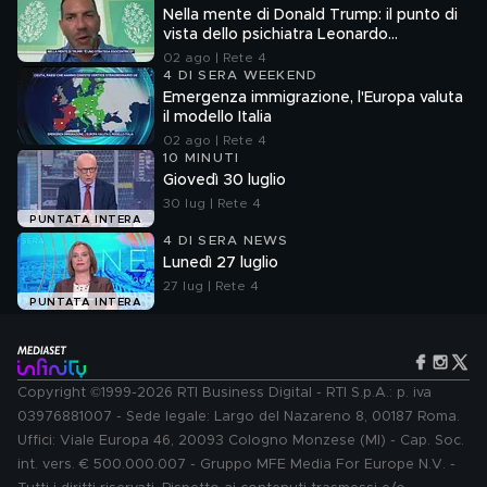
Nella mente di Donald Trump: il punto di
vista dello psichiatra Leonardo
Mendolicchio
02 ago | Rete 4
4 DI SERA WEEKEND
Emergenza immigrazione, l'Europa valuta
il modello Italia
02 ago | Rete 4
10 MINUTI
Giovedì 30 luglio
30 lug | Rete 4
PUNTATA INTERA
4 DI SERA NEWS
Lunedì 27 luglio
27 lug | Rete 4
PUNTATA INTERA
Copyright ©1999-2026 RTI Business Digital - RTI S.p.A.: p. iva
03976881007 - Sede legale: Largo del Nazareno 8, 00187 Roma.
Uffici: Viale Europa 46, 20093 Cologno Monzese (MI) - Cap. Soc.
int. vers. € 500.000.007 - Gruppo MFE Media For Europe N.V. -