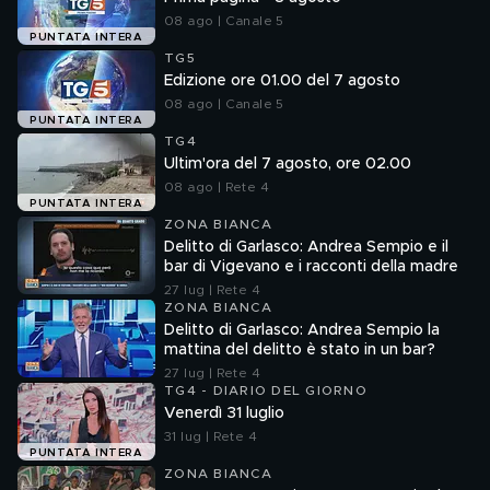
08 ago | Canale 5
PUNTATA INTERA
TG5
Edizione ore 01.00 del 7 agosto
08 ago | Canale 5
PUNTATA INTERA
TG4
Ultim'ora del 7 agosto, ore 02.00
08 ago | Rete 4
PUNTATA INTERA
ZONA BIANCA
Delitto di Garlasco: Andrea Sempio e il
bar di Vigevano e i racconti della madre
27 lug | Rete 4
ZONA BIANCA
Delitto di Garlasco: Andrea Sempio la
mattina del delitto è stato in un bar?
27 lug | Rete 4
TG4 - DIARIO DEL GIORNO
Venerdì 31 luglio
31 lug | Rete 4
PUNTATA INTERA
ZONA BIANCA