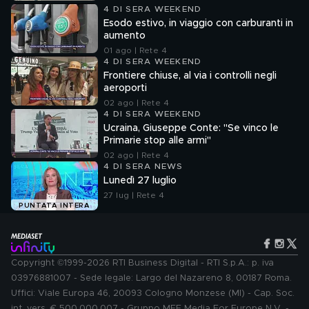
4 DI SERA WEEKEND
Esodo estivo, in viaggio con carburanti in
aumento
01 ago | Rete 4
4 DI SERA WEEKEND
Frontiere chiuse, al via i controlli negli
aeroporti
02 ago | Rete 4
4 DI SERA WEEKEND
Ucraina, Giuseppe Conte: "Se vinco le
Primarie stop alle armi"
02 ago | Rete 4
4 DI SERA NEWS
Lunedì 27 luglio
27 lug | Rete 4
PUNTATA INTERA
Copyright ©1999-2026 RTI Business Digital - RTI S.p.A.: p. iva
03976881007 - Sede legale: Largo del Nazareno 8, 00187 Roma.
Uffici: Viale Europa 46, 20093 Cologno Monzese (MI) - Cap. Soc.
int. vers. € 500.000.007 - Gruppo MFE Media For Europe N.V. -