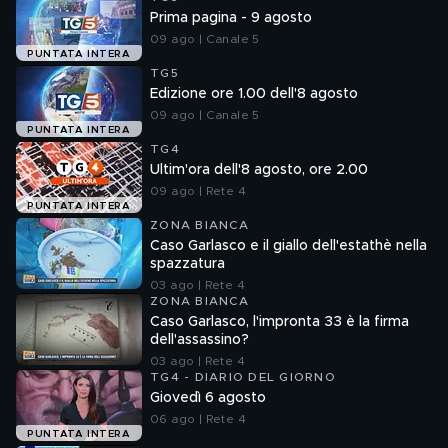
Prima pagina - 9 agosto
09 ago | Canale 5
PUNTATA INTERA
TG5
Edizione ore 1.00 dell'8 agosto
09 ago | Canale 5
PUNTATA INTERA
TG4
Ultim'ora dell'8 agosto, ore 2.00
09 ago | Rete 4
PUNTATA INTERA
ZONA BIANCA
Caso Garlasco e il giallo dell'estathè nella
spazzatura
03 ago | Rete 4
ZONA BIANCA
Caso Garlasco, l'impronta 33 è la firma
dell'assassino?
03 ago | Rete 4
TG4 - DIARIO DEL GIORNO
Giovedì 6 agosto
06 ago | Rete 4
PUNTATA INTERA