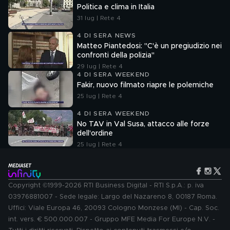
Politica e clima in Italia
31 lug | Rete 4
4 DI SERA NEWS
Matteo Piantedosi: "C'è un pregiudizio nei
confronti della polizia"
29 lug | Rete 4
4 DI SERA WEEKEND
Fakir, nuovo filmato riapre le polemiche
25 lug | Rete 4
4 DI SERA WEEKEND
No TAV in Val Susa, attacco alle forze
dell'ordine
25 lug | Rete 4
Copyright ©1999-2026 RTI Business Digital - RTI S.p.A.: p. iva
03976881007 - Sede legale: Largo del Nazareno 8, 00187 Roma.
Uffici: Viale Europa 46, 20093 Cologno Monzese (MI) - Cap. Soc.
int. vers. € 500.000.007 - Gruppo MFE Media For Europe N.V. -