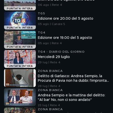
06 ago | Rete 4
PUNTATA INTERA
TG5
Edizione ore 20.00 del 5 agosto
05 ago | Canale 5
PUNTATA INTERA
TG4
Edizione ore 19.00 del 5 agosto
05 ago | Rete 4
PUNTATA INTERA
TG4 - DIARIO DEL GIORNO
Mercoledì 29 luglio
29 lug | Rete 4
PUNTATA INTERA
ZONA BIANCA
Delitto di Garlasco: Andrea Sempio, la
Procura di Pavia non ha dubbi: l'impronta
33 è la pistola fumante
28 lug | Rete 4
ZONA BIANCA
Andrea Sempio e la mattina del delitto:
"Al bar' No, non ci sono andato"
23 lug | Rete 4
ZONA BIANCA