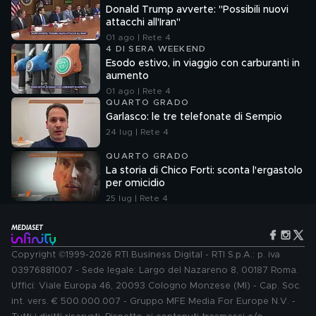
Donald Trump avverte: "Possibili nuovi
attacchi all'Iran"
01 ago | Rete 4
4 DI SERA WEEKEND
Esodo estivo, in viaggio con carburanti in
aumento
01 ago | Rete 4
QUARTO GRADO
Garlasco: le tre telefonate di Sempio
24 lug | Rete 4
QUARTO GRADO
La storia di Chico Forti: sconta l'ergastolo
per omicidio
25 lug | Rete 4
Copyright ©1999-2026 RTI Business Digital - RTI S.p.A.: p. iva
03976881007 - Sede legale: Largo del Nazareno 8, 00187 Roma.
Uffici: Viale Europa 46, 20093 Cologno Monzese (MI) - Cap. Soc.
int. vers. € 500.000.007 - Gruppo MFE Media For Europe N.V. -