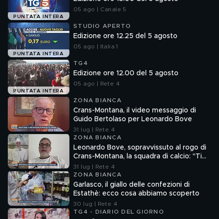
05 ago | Canale 5
PUNTATA INTERA
STUDIO APERTO
Edizione ore 12.25 del 5 agosto
05 ago | Italia 1
PUNTATA INTERA
TG4
Edizione ore 12.00 del 5 agosto
05 ago | Rete 4
PUNTATA INTERA
ZONA BIANCA
Crans-Montana, il video messaggio di
Guido Bertolaso per Leonardo Bove
31 lug | Rete 4
ZONA BIANCA
Leonardo Bove, sopravvissuto al rogo di
Crans-Montana, la squadra di calcio: "Ti
aspettiamo"
31 lug | Rete 4
ZONA BIANCA
Garlasco, il giallo delle confezioni di
Estathè: ecco cosa abbiamo scoperto
30 lug | Rete 4
TG4 - DIARIO DEL GIORNO