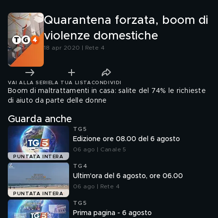
Quarantena forzata, boom di
violenze domestiche
18 apr 2020 | Rete 4
VAI ALLA SERIE
LA TUA LISTA
CONDIVIDI
Boom di maltrattamenti in casa: salite del 74% le richieste
di aiuto da parte delle donne
Guarda anche
TG5
Edizione ore 08.00 del 6 agosto
06 ago | Canale 5
PUNTATA INTERA
TG4
Ultim'ora del 6 agosto, ore 06.00
06 ago | Rete 4
PUNTATA INTERA
TG5
Prima pagina - 6 agosto