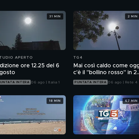
31 MIN
2 MIN
TUDIO APERTO
TG4
dizione ore 12.25 del 6
Mai così caldo come ogg
gosto
c'è il "bollino rosso" in 2
città
06 ago | Italia 1
06 ago | Rete 4
UNTATA INTERA
PUNTATA INTERA
18 MIN
67 MIN