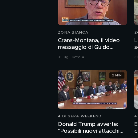
ZONA BIANCA
Z
Crans-Montana, il video
L
messaggio di Guido
s
Bertolaso per Leonardo
C
31 lug | Rete 4
31
Bove
s
a
2 MIN
4 DI SERA WEEKEND
4
Donald Trump avverte:
E
"Possibili nuovi attacchi
c