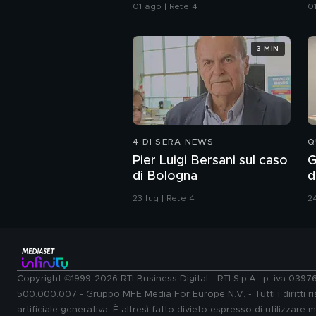
all'Iran"
01 ago | Rete 4
0
3 MIN
4 DI SERA NEWS
Q
Pier Luigi Bersani sul caso
G
di Bologna
d
23 lug | Rete 4
24
Copyright ©1999-2026 RTI Business Digital - RTI S.p.A.: p. iva 039
500.000.007 - Gruppo MFE Media For Europe N.V. - Tutti i diritti ris
artificiale generativa. È altresì fatto divieto espresso di utilizzare