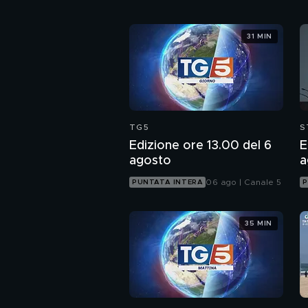
31 MIN
TG5
S
Edizione ore 13.00 del 6
E
agosto
a
06 ago | Canale 5
PUNTATA INTERA
P
35 MIN