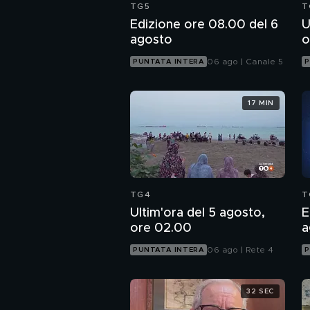
TG5
T
Edizione ore 08.00 del 6
U
agosto
o
06 ago | Canale 5
PUNTATA INTERA
P
17 MIN
TG4
T
Ultim'ora del 5 agosto,
E
ore 02.00
a
06 ago | Rete 4
PUNTATA INTERA
P
32 SEC