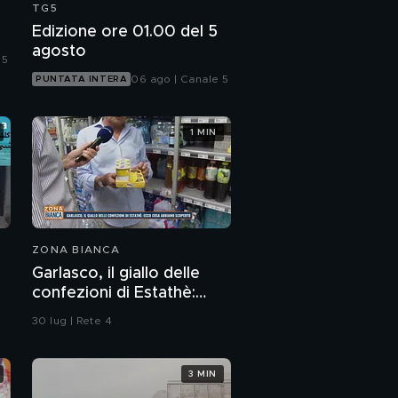
TG5
Edizione ore 01.00 del 5
agosto
 5
06 ago | Canale 5
PUNTATA INTERA
1 MIN
ZONA BIANCA
Garlasco, il giallo delle
confezioni di Estathè:
ecco cosa abbiamo
30 lug | Rete 4
scoperto
3 MIN