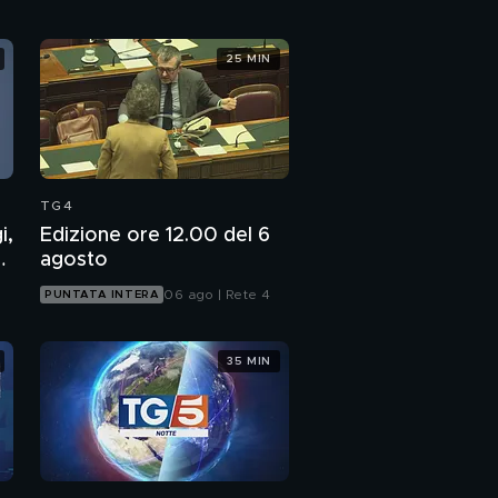
25 MIN
TG4
i,
Edizione ore 12.00 del 6
7
agosto
06 ago | Rete 4
PUNTATA INTERA
35 MIN