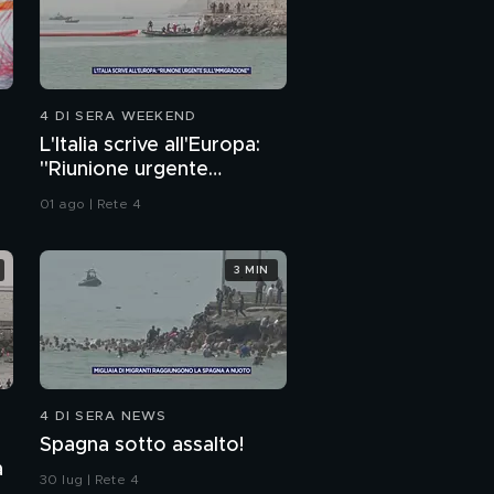
4 DI SERA WEEKEND
L'Italia scrive all'Europa:
"Riunione urgente
sull'immigrazione"
01 ago | Rete 4
3 MIN
4 DI SERA NEWS
Spagna sotto assalto!
a
30 lug | Rete 4