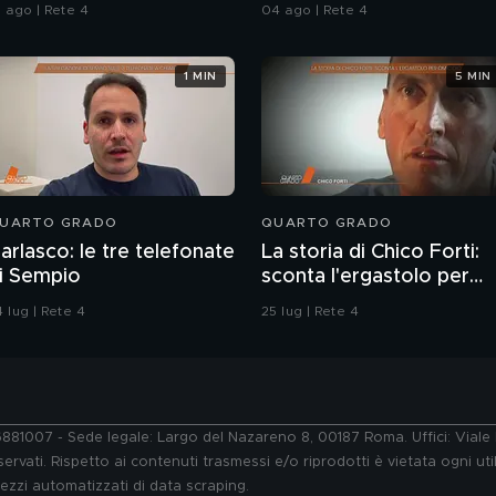
1 ago | Rete 4
04 ago | Rete 4
1 MIN
5 MIN
UARTO GRADO
QUARTO GRADO
arlasco: le tre telefonate
La storia di Chico Forti:
i Sempio
sconta l'ergastolo per
omicidio
 lug | Rete 4
25 lug | Rete 4
76881007 - Sede legale: Largo del Nazareno 8, 00187 Roma. Uffici: Vial
ervati. Rispetto ai contenuti trasmessi e/o riprodotti è vietata ogni uti
 mezzi automatizzati di data scraping.