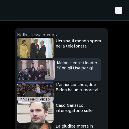
Nella stessa puntata
Ucraina, il mondo spera
nella telefonata
Trump-Putin
Meloni sente i leader,
"Con gli Usa per gli
sforzi di pace"
L'annuncio choc, Joe
Biden ha un tumore alla
prostata
PROSSIMO VIDEO
Caso Garlasco,
interrogatorio sulle
contraddizioni di
Sempio
La giudice morta in