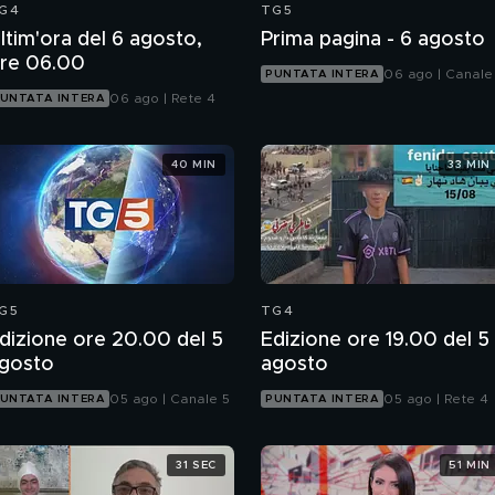
G4
TG5
ltim'ora del 6 agosto,
Prima pagina - 6 agosto
re 06.00
06 ago | Canale
PUNTATA INTERA
06 ago | Rete 4
UNTATA INTERA
40 MIN
33 MIN
G5
TG4
dizione ore 20.00 del 5
Edizione ore 19.00 del 5
gosto
agosto
05 ago | Canale 5
05 ago | Rete 4
UNTATA INTERA
PUNTATA INTERA
31 SEC
51 MIN