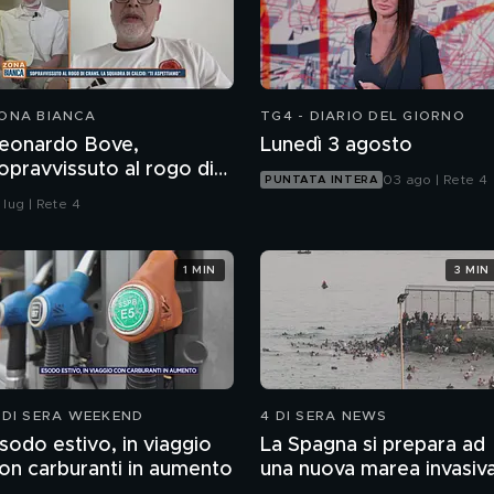
ONA BIANCA
TG4 - DIARIO DEL GIORNO
eonardo Bove,
Lunedì 3 agosto
opravvissuto al rogo di
03 ago | Rete 4
PUNTATA INTERA
rans-Montana, la
 lug | Rete 4
quadra di calcio: "Ti
spettiamo"
1 MIN
3 MIN
 DI SERA WEEKEND
4 DI SERA NEWS
sodo estivo, in viaggio
La Spagna si prepara ad
on carburanti in aumento
una nuova marea invasiv