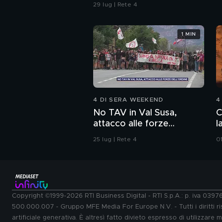
29 lug | Rete 4
1 MIN
4 DI SERA WEEKEND
4
No TAV in Val Susa,
C
attacco alle forze
l
dell'ordine
25 lug | Rete 4
0
Copyright ©1999-2026 RTI Business Digital - RTI S.p.A.: p. iva 039
500.000.007 - Gruppo MFE Media For Europe N.V. - Tutti i diritti ris
artificiale generativa. È altresì fatto divieto espresso di utilizzare