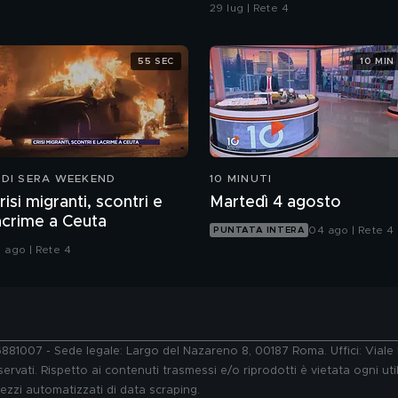
confronti della polizia"
29 lug | Rete 4
55 SEC
10 MIN
 DI SERA WEEKEND
10 MINUTI
risi migranti, scontri e
Martedì 4 agosto
acrime a Ceuta
04 ago | Rete 4
PUNTATA INTERA
1 ago | Rete 4
76881007 - Sede legale: Largo del Nazareno 8, 00187 Roma. Uffici: Vial
ervati. Rispetto ai contenuti trasmessi e/o riprodotti è vietata ogni uti
 mezzi automatizzati di data scraping.