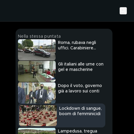
Nella stessa puntata
Roma, rubava negli
uffici. Carabiniere
uccide ladro
Gli italiani alle urne con
gel e mascherine
Dopo il voto, governo
già a lavoro sui conti
Lockdown di sangue,
boom di femminicidi
Lampedusa, tregua