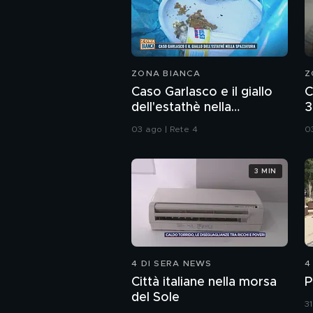
ZONA BIANCA
Z
Caso Garlasco e il giallo
C
dell'estathè nella
3
spazzatura
d
03 ago | Rete 4
0
3 MIN
4 DI SERA NEWS
4
Città italiane nella morsa
P
del Sole
31