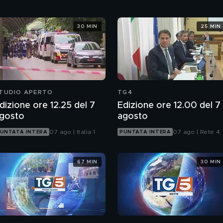
30 MIN
25 MIN
TUDIO APERTO
TG4
dizione ore 12.25 del 7
Edizione ore 12.00 del 7
gosto
agosto
07 ago | Italia 1
07 ago | Rete 4
UNTATA INTERA
PUNTATA INTERA
67 MIN
30 MIN