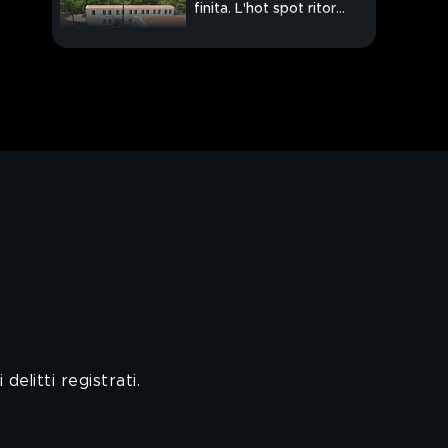
finita. L'hot spot ritorna
pieno
PROSSIMO VIDEO
Campionato, è calcio
d'inizio ma solo per
pochi spettatori
delitti registrati.