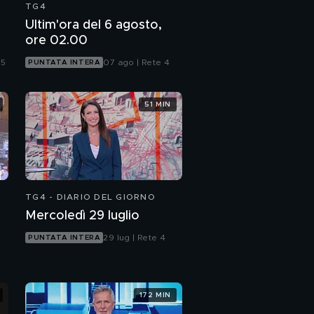
TG4
Ultim'ora del 6 agosto,
ore 02.00
 5
07 ago | Rete 4
PUNTATA INTERA
51 MIN
TG4 - DIARIO DEL GIORNO
Mercoledì 29 luglio
29 lug | Rete 4
PUNTATA INTERA
172 MIN