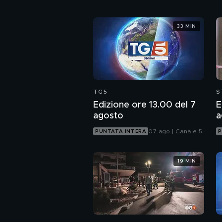
33 MIN
TG5
S
Edizione ore 13.00 del 7
E
agosto
a
07 ago | Canale 5
PUNTATA INTERA
P
19 MIN