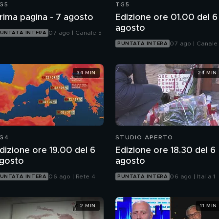
G5
TG5
rima pagina - 7 agosto
Edizione ore 01.00 del 6
agosto
07 ago | Canale 5
UNTATA INTERA
07 ago | Canale
PUNTATA INTERA
34 MIN
24 MIN
G4
STUDIO APERTO
dizione ore 19.00 del 6
Edizione ore 18.30 del 6
gosto
agosto
06 ago | Rete 4
06 ago | Italia 1
UNTATA INTERA
PUNTATA INTERA
2 MIN
11 MIN