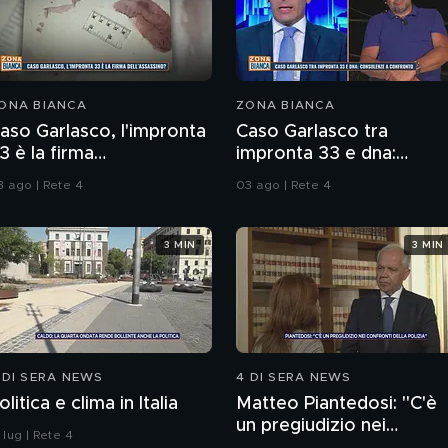
ONA BIANCA
ZONA BIANCA
aso Garlasco, l'impronta
Caso Garlasco tra
3 è la firma
impronta 33 e dna:
ell'assassino?
consulenze a confronto
3 ago | Rete 4
03 ago | Rete 4
3 MIN
3 MIN
 DI SERA NEWS
4 DI SERA NEWS
olitica e clima in Italia
Matteo Piantedosi: "C'è
un pregiudizio nei
 lug | Rete 4