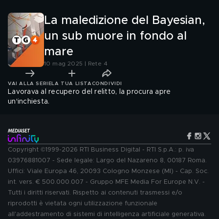
La maledizione del Bayesian,
un sub muore in fondo al
mare
10 mag 2025 | Rete 4
VAI ALLA SERIE
LA TUA LISTA
CONDIVIDI
Lavorava al recupero del relitto, la procura apre
un'inchiesta.
Copyright ©1999-2026 RTI Business Digital - RTI S.p.A.: p. iva
03976881007 - Sede legale: Largo del Nazareno 8, 00187 Roma.
Uffici: Viale Europa 46, 20093 Cologno Monzese (MI) - Cap. Soc.
int. vers. € 500.000.007 - Gruppo MFE Media For Europe N.V. -
Tutti i diritti riservati. Rispetto ai contenuti trasmessi e/o
riprodotti è vietata ogni utilizzazione funzionale
all'addestramento di sistemi di intelligenza artificiale generativa.