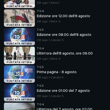
08 ago | Italia 1
PUNTATA INTERA
TG4
Edizione ore 12.00 dell'8 agosto
08 ago | Rete 4
PUNTATA INTERA
TG5
Edizione ore 08.00 dell'8 agosto
08 ago | Canale 5
PUNTATA INTERA
TG4
Ultim'ora dell'8 agosto, ore 06.00
08 ago | Rete 4
PUNTATA INTERA
TG5
Prima pagina - 8 agosto
08 ago | Canale 5
PUNTATA INTERA
TG5
Edizione ore 01.00 del 7 agosto
08 ago | Canale 5
PUNTATA INTERA
TG4
Ultim'ora del 7 agosto, ore 02.00