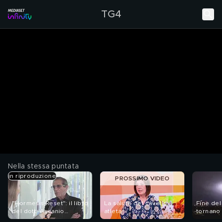
TG4
Nella stessa puntata
in riproduzione
PROSSIMO VIDEO
"Hormesis Reset": il libro
La salute del cavallo
Fine del
del dott. Ascanio
atleta
tornano
Polimeni