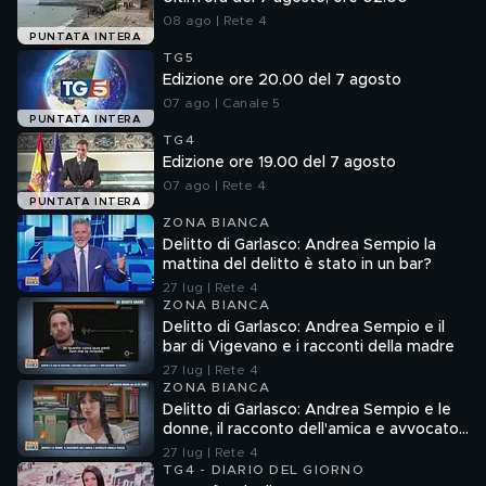
08 ago | Rete 4
PUNTATA INTERA
TG5
Edizione ore 20.00 del 7 agosto
07 ago | Canale 5
PUNTATA INTERA
TG4
Edizione ore 19.00 del 7 agosto
07 ago | Rete 4
PUNTATA INTERA
ZONA BIANCA
Delitto di Garlasco: Andrea Sempio la
mattina del delitto è stato in un bar?
27 lug | Rete 4
ZONA BIANCA
Delitto di Garlasco: Andrea Sempio e il
bar di Vigevano e i racconti della madre
27 lug | Rete 4
ZONA BIANCA
Delitto di Garlasco: Andrea Sempio e le
donne, il racconto dell'amica e avvocato
Angela Taccia
27 lug | Rete 4
TG4 - DIARIO DEL GIORNO