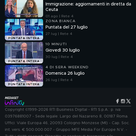
Immigrazione: aggiornamenti in diretta da
Ceuta
01 ago | Rete 4
ZONA BIANCA
Puntata del 27 luglio
27 lug | Rete 4
PUNTATA INTERA
10 MINUTI
Giovedì 30 luglio
30 lug | Rete 4
PUNTATA INTERA
4 DI SERA WEEKEND
Domenica 26 luglio
26 lug | Rete 4
PUNTATA INTERA
Copyright ©1999-2026 RTI Business Digital - RTI S.p.A.: p. iva
03976881007 - Sede legale: Largo del Nazareno 8, 00187 Roma.
Uffici: Viale Europa 46, 20093 Cologno Monzese (MI) - Cap. Soc.
int. vers. € 500.000.007 - Gruppo MFE Media For Europe N.V. -