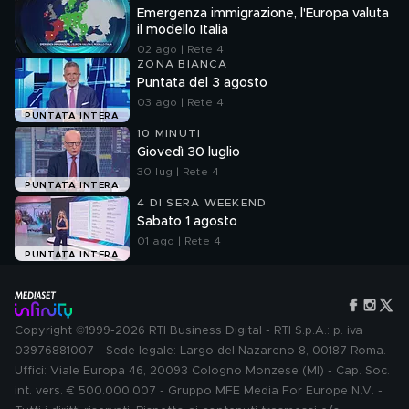
Emergenza immigrazione, l'Europa valuta
il modello Italia
02 ago | Rete 4
ZONA BIANCA
Puntata del 3 agosto
03 ago | Rete 4
PUNTATA INTERA
10 MINUTI
Giovedì 30 luglio
30 lug | Rete 4
PUNTATA INTERA
4 DI SERA WEEKEND
Sabato 1 agosto
01 ago | Rete 4
PUNTATA INTERA
Copyright ©1999-2026 RTI Business Digital - RTI S.p.A.: p. iva
03976881007 - Sede legale: Largo del Nazareno 8, 00187 Roma.
Uffici: Viale Europa 46, 20093 Cologno Monzese (MI) - Cap. Soc.
int. vers. € 500.000.007 - Gruppo MFE Media For Europe N.V. -