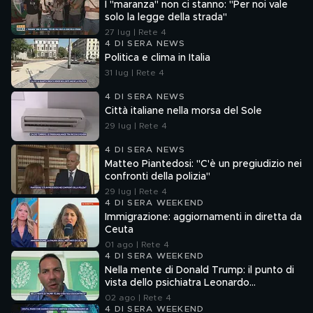
I "maranza" non ci stanno: "Per noi vale
solo la legge della strada"
27 lug | Rete 4
4 DI SERA NEWS
Politica e clima in Italia
31 lug | Rete 4
4 DI SERA NEWS
Città italiane nella morsa del Sole
29 lug | Rete 4
4 DI SERA NEWS
Matteo Piantedosi: "C'è un pregiudizio nei
confronti della polizia"
29 lug | Rete 4
4 DI SERA WEEKEND
Immigrazione: aggiornamenti in diretta da
Ceuta
01 ago | Rete 4
4 DI SERA WEEKEND
Nella mente di Donald Trump: il punto di
vista dello psichiatra Leonardo
Mendolicchio
02 ago | Rete 4
4 DI SERA WEEKEND