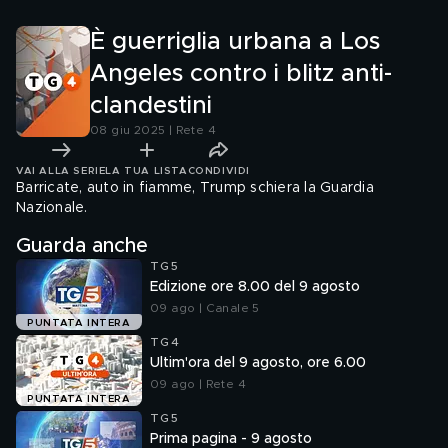
È guerriglia urbana a Los
Angeles contro i blitz anti-
clandestini
08 giu 2025 | Rete 4
VAI ALLA SERIE
LA TUA LISTA
CONDIVIDI
Barricate, auto in fiamme, Trump schiera la Guardia
Nazionale.
Guarda anche
TG5
Edizione ore 8.00 del 9 agosto
09 ago | Canale 5
PUNTATA INTERA
TG4
Ultim'ora del 9 agosto, ore 6.00
09 ago | Rete 4
PUNTATA INTERA
TG5
Prima pagina - 9 agosto