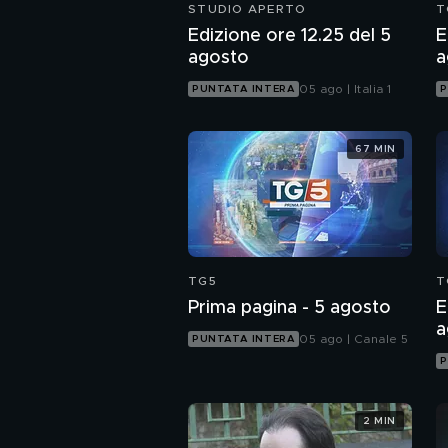
STUDIO APERTO
T
Edizione ore 12.25 del 5
E
agosto
a
05 ago | Italia 1
PUNTATA INTERA
P
67 MIN
TG5
T
Prima pagina - 5 agosto
E
a
05 ago | Canale 5
PUNTATA INTERA
P
2 MIN