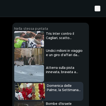
Nella stessa puntata
Tris Inter contro il
Cagliari, scatto
Champions della
Juventus
Undici milioni in viaggio
e un giro d'affari da
quasi 5 miliardi
Atterra sulla pista
innevata, bravata a
Madonna di Campiglio
Domenica delle
Palme, la Settimana
Santa del Papa delle
sorprese
Bombe d'Israele