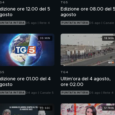
G4
TG5
dizione ore 12.00 del 5
Edizione ore 08.00 del 
gosto
agosto
05 ago | Rete 4
05 ago | Canale
UNTATA INTERA
PUNTATA INTERA
35 MIN
18 MIN
G5
TG4
dizione ore 01.00 del 4
Ultim'ora del 4 agosto,
gosto
ore 02.00
04 ago | Canale 5
05 ago | Rete 4
UNTATA INTERA
PUNTATA INTERA
30 SEC
51 MIN