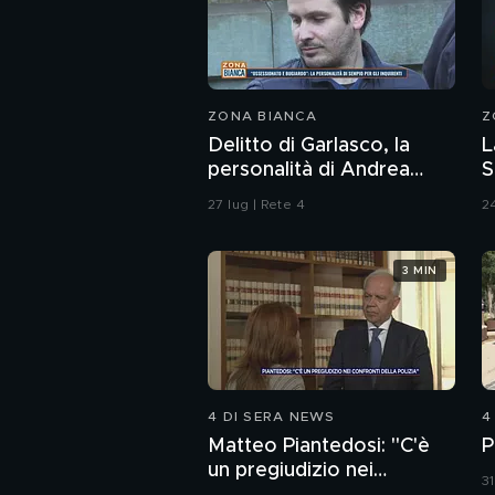
ZONA BIANCA
Z
Delitto di Garlasco, la
L
personalità di Andrea
S
Sempio per gli inquirenti:
d
27 lug | Rete 4
24
"Ossessionato e
bugiardo"
3 MIN
4 DI SERA NEWS
4
Matteo Piantedosi: "C'è
P
un pregiudizio nei
31