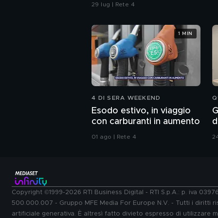
confronti della polizia"
29 lug | Rete 4
1 MIN
4 DI SERA WEEKEND
Q
Esodo estivo, in viaggio
G
con carburanti in aumento
d
01 ago | Rete 4
24
Copyright ©1999-2026 RTI Business Digital - RTI S.p.A.: p. iva 039
500.000.007 - Gruppo MFE Media For Europe N.V. - Tutti i diritti ris
artificiale generativa. È altresì fatto divieto espresso di utilizzare