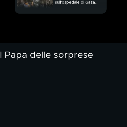
sull'ospedale di Gaza
"Un crimine orribile"
PROSSIMO VIDEO
Stop ai dazi su telefoni
e pc, crollano import e
turismo Usa
l Papa delle sorprese