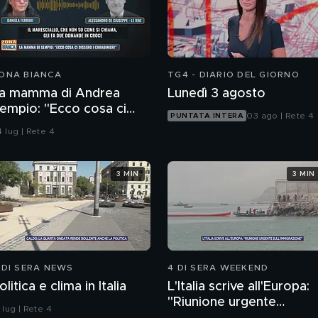
ONA BIANCA
TG4 - DIARIO DEL GIORNO
a mamma di Andrea
Lunedì 3 agosto
empio: "Ecco cosa ci
03 ago | Rete 4
PUNTATA INTERA
issero i carabinieri"
 lug | Rete 4
3 MIN
3 MIN
 DI SERA NEWS
4 DI SERA WEEKEND
olitica e clima in Italia
L'Italia scrive all'Europa:
"Riunione urgente
 lug | Rete 4