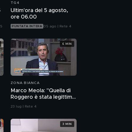
TG4
5
Ultim'ora del 5 agosto,
ore 06.00
 5
05 ago | Rete 4
PUNTATA INTERA
6 MIN
ZONA BIANCA
Marco Meola: "Quella di
Roggero è stata legittima
difesa"
23 lug | Rete 4
3 MIN