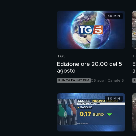
40 MIN
TG5
T
Edizione ore 20.00 del 5
E
agosto
a
05 ago | Canale 5
PUNTATA INTERA
P
30 MIN