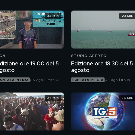
33 MIN
23 MIN
G4
STUDIO APERTO
dizione ore 19.00 del 5
Edizione ore 18.30 del 5
gosto
agosto
05 ago | Rete 4
05 ago | Italia 1
UNTATA INTERA
PUNTATA INTERA
24 MIN
35 MIN