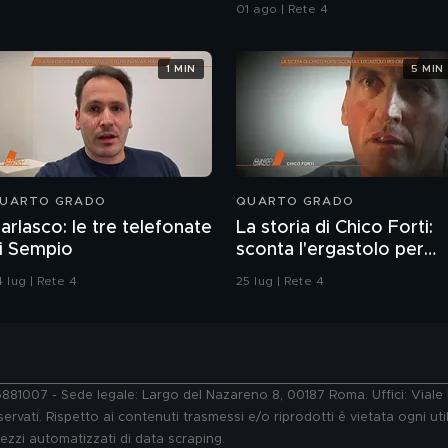
sull'immigrazione"
01 ago | Rete 4
1 MIN
5 MIN
UARTO GRADO
QUARTO GRADO
arlasco: le tre telefonate
La storia di Chico Forti:
i Sempio
sconta l'ergastolo per
omicidio
 lug | Rete 4
25 lug | Rete 4
76881007 - Sede legale: Largo del Nazareno 8, 00187 Roma. Uffici: Vial
ervati. Rispetto ai contenuti trasmessi e/o riprodotti è vietata ogni uti
 mezzi automatizzati di data scraping.