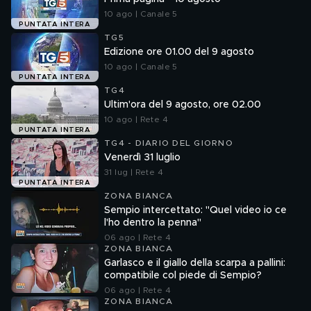
10 ago | Canale 5
PUNTATA INTERA
TG5
Edizione ore 01.00 del 9 agosto
10 ago | Canale 5
PUNTATA INTERA
TG4
Ultim'ora del 9 agosto, ore 02.00
10 ago | Rete 4
PUNTATA INTERA
TG4 - DIARIO DEL GIORNO
Venerdì 31 luglio
31 lug | Rete 4
PUNTATA INTERA
ZONA BIANCA
Sempio intercettato: "Quel video io ce
l'ho dentro la penna"
06 ago | Rete 4
ZONA BIANCA
Garlasco e il giallo della scarpa a pallini:
compatibile col piede di Sempio?
06 ago | Rete 4
ZONA BIANCA