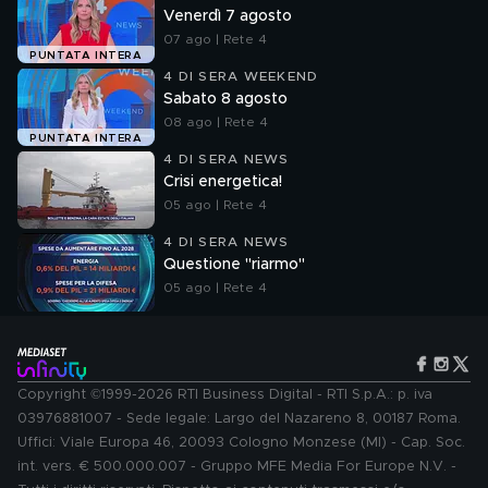
Venerdì 7 agosto
07 ago | Rete 4
PUNTATA INTERA
4 DI SERA WEEKEND
Sabato 8 agosto
08 ago | Rete 4
PUNTATA INTERA
4 DI SERA NEWS
Crisi energetica!
05 ago | Rete 4
4 DI SERA NEWS
Questione "riarmo"
05 ago | Rete 4
Copyright ©1999-2026 RTI Business Digital - RTI S.p.A.: p. iva
03976881007 - Sede legale: Largo del Nazareno 8, 00187 Roma.
Uffici: Viale Europa 46, 20093 Cologno Monzese (MI) - Cap. Soc.
int. vers. € 500.000.007 - Gruppo MFE Media For Europe N.V. -