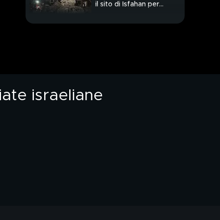
il sito di Isfahan per
l'uranio arricchito
PROSSIMO VIDEO
ate israeliane