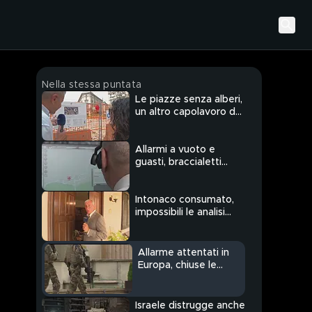
Nella stessa puntata
Le piazze senza alberi,
un altro capolavoro del
sindaco green Sala
Allarmi a vuoto e
guasti, braccialetti
elettronici sotto
inchiesta
Intonaco consumato,
impossibili le analisi
sulle tracce di Sempio
Allarme attentati in
Europa, chiuse le
ambasciate israeliane
Israele distrugge anche