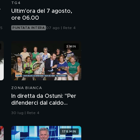
TG4
7
Ultim'ora del 7 agosto,
ore 06.00
 5
07 ago | Rete 4
PUNTATA INTERA
3 MIN
ZONA BIANCA
In diretta da Ostuni: "Per
difenderci dal caldo
abbiamo solo i ventagli"
30 lug | Rete 4
178 MIN