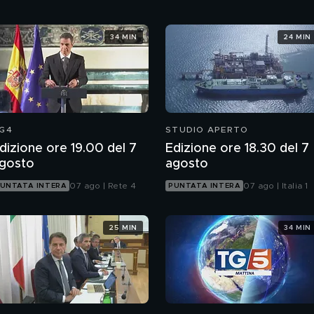
34 MIN
24 MIN
G4
STUDIO APERTO
dizione ore 19.00 del 7
Edizione ore 18.30 del 7
gosto
agosto
07 ago | Rete 4
07 ago | Italia 1
UNTATA INTERA
PUNTATA INTERA
25 MIN
34 MIN