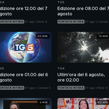
G4
TG5
dizione ore 12.00 del 7
Edizione ore 08.00 del 
gosto
agosto
07 ago | Rete 4
07 ago | Canale
UNTATA INTERA
PUNTATA INTERA
30 MIN
19 MIN
G5
TG4
dizione ore 01.00 del 6
Ultim'ora del 6 agosto,
gosto
ore 02.00
07 ago | Canale 5
07 ago | Rete 4
UNTATA INTERA
PUNTATA INTERA
2 MIN
50 MIN