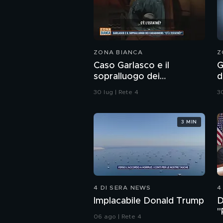
ZONA BIANCA
Z
Caso Garlasco e il
G
sopralluogo dei
d
Carabinieri
s
30 lug | Rete 4
30
t
3 MIN
4 DI SERA NEWS
4
Implacabile Donald Trump
D
"
06 ago | Rete 4