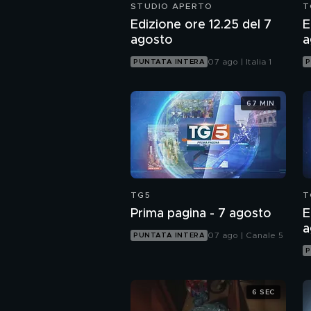
STUDIO APERTO
T
Edizione ore 12.25 del 7
E
agosto
a
07 ago | Italia 1
PUNTATA INTERA
P
67 MIN
TG5
T
Prima pagina - 7 agosto
E
a
07 ago | Canale 5
PUNTATA INTERA
P
6 SEC