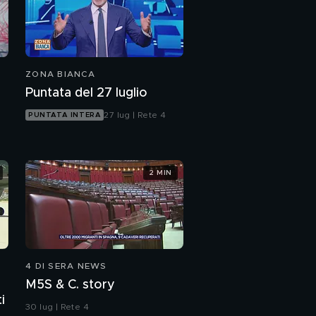
ZONA BIANCA
Puntata del 27 luglio
27 lug | Rete 4
PUNTATA INTERA
2 MIN
4 DI SERA NEWS
M5S & C. story
i
30 lug | Rete 4