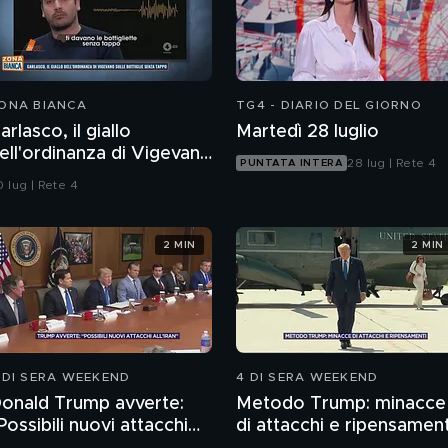
ONA BIANCA
TG4 - DIARIO DEL GIORNO
arlasco, il giallo
Martedì 28 luglio
ell'ordinanza di Vigevano
28 lug | Rete 4
PUNTATA INTERA
ulle bottiglie senza
 lug | Rete 4
appo
2 MIN
2 MIN
 DI SERA WEEKEND
4 DI SERA WEEKEND
onald Trump avverte:
Metodo Trump: minacce
Possibili nuovi attacchi
di attacchi e ripensament