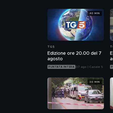
40 MIN
TG5
T
Edizione ore 20.00 del 7
E
agosto
a
07 ago | Canale 5
PUNTATA INTERA
P
30 MIN