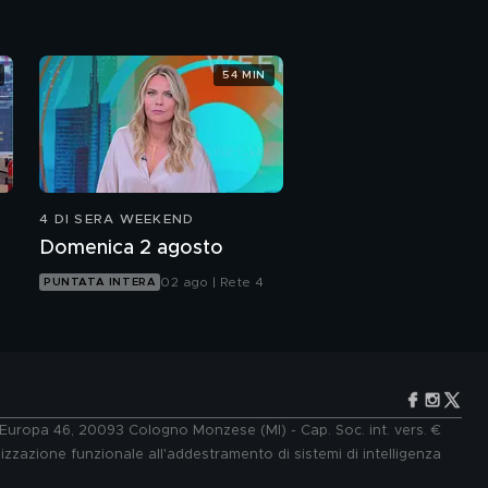
54 MIN
4 DI SERA WEEKEND
Domenica 2 agosto
02 ago | Rete 4
PUNTATA INTERA
e Europa 46, 20093 Cologno Monzese (MI) - Cap. Soc. int. vers. €
lizzazione funzionale all'addestramento di sistemi di intelligenza