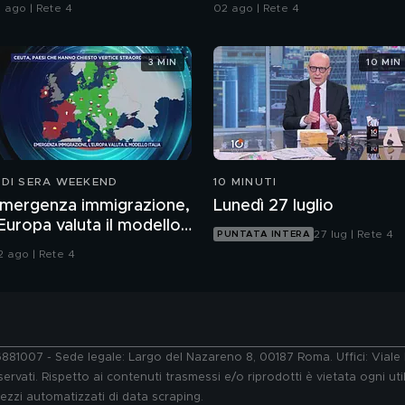
ll'Iran"
1 ago | Rete 4
02 ago | Rete 4
3 MIN
10 MIN
 DI SERA WEEKEND
10 MINUTI
mergenza immigrazione,
Lunedì 27 luglio
'Europa valuta il modello
27 lug | Rete 4
PUNTATA INTERA
talia
2 ago | Rete 4
76881007 - Sede legale: Largo del Nazareno 8, 00187 Roma. Uffici: Vial
ervati. Rispetto ai contenuti trasmessi e/o riprodotti è vietata ogni uti
 mezzi automatizzati di data scraping.