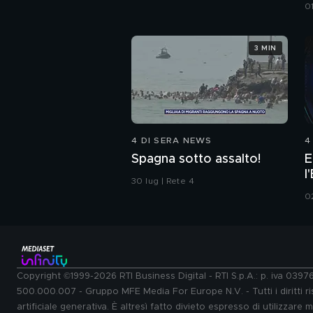
a
0
3 MIN
4 DI SERA NEWS
4
Spagna sotto assalto!
E
l
30 lug | Rete 4
I
0
Copyright ©1999-2026 RTI Business Digital - RTI S.p.A.: p. iva 039
500.000.007 - Gruppo MFE Media For Europe N.V. - Tutti i diritti ris
artificiale generativa. È altresì fatto divieto espresso di utilizzare