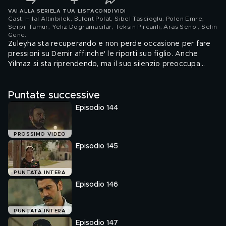
VAI ALLA SERIE
LA TUA LISTA
CONDIVIDI
Cast: Hilal Altinbilek, Bulent Polat, Sibel Tascioglu, Polen Emre,
Serpil Tamur, Yeliz Dogramacilar, Teksin Pircanli, Aras Senol, Selin
Genc
.
Zuleyha sta recuperando e non perde occasione per fare
pressioni su Demir affinche' le riporti suo figlio. Anche
Yilmaz si sta riprendendo, ma il suo silenzio preoccupa
Mujgan che si presenta a casa di Sabahattin per chiedergli
se ne ha notizie. Yilmaz, toccato dalla tristezza di Mujgan,
Puntate successive
le fa recapitare l'abito da sposa e la sorprende andandola
a trovare in ospedale. Per evitare ulteriori problemi e per
Episodio 144
aiutare sua moglie a stare meglio, Demir riporta Adnan a
casa e chiede perdono a Zuleyha per tutte le cattiverie
che le ha fatto.
PROSSIMO VIDEO
Episodio 145
PUNTATA INTERA
Episodio 146
PUNTATA INTERA
Episodio 147