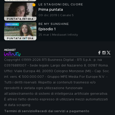
LE STAGIONI DEL CUORE
Prima puntata
09 dic 2019 | Canale 5
PUNTATA INTERA
BE MY SUNSHINE
Episodio 1
25 mar | Mediaset Infinity
PUNTATA INTERA
Copyright ©1999-2026 RTI Business Digital - RTI S.p.A.: p. iva
03976881007 - Sede legale: Largo del Nazareno 8, 00187 Roma.
Uffici: Viale Europa 46, 20093 Cologno Monzese (MI) - Cap. Soc.
int. vers. € 500.000.007 - Gruppo MFE Media For Europe N.V. -
Tutti i diritti riservati. Rispetto ai contenuti trasmessi e/o
riprodotti è vietata ogni utilizzazione funzionale
all'addestramento di sistemi di intelligenza artificiale generativa.
È altresì fatto divieto espresso di utilizzare mezzi automatizzati
di data scraping.
Termini di servizio
Recedi dai servizi a pagamento