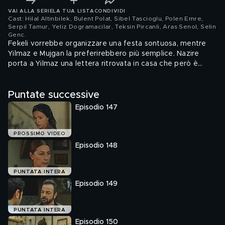
VAI ALLA SERIE
LA TUA LISTA
CONDIVIDI
Cast: Hilal Altinbilek, Bulent Polat, Sibel Tascioglu, Polen Emre,
Serpil Tamur, Yeliz Dogramacilar, Teksin Pircanli, Aras Senol, Selin
Genc
.
Fekeli vorrebbe organizzare una festa sontuosa, mentre
Yilmaz e Mujgan la preferirebbero più semplice. Nazire
porta a Yilmaz una lettera ritrovata in casa che però è
ormai illeggibile poiché ricoperta di vernice a causa di un
piccolo incidente accorso poco prima.
Puntate successive
Episodio 147
PROSSIMO VIDEO
Episodio 148
PUNTATA INTERA
Episodio 149
PUNTATA INTERA
Episodio 150