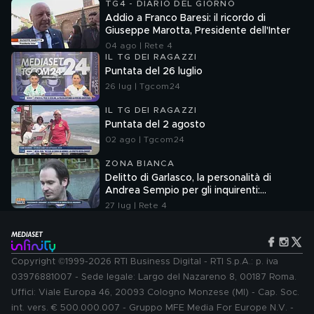
TG4 - DIARIO DEL GIORNO
Addio a Franco Baresi: il ricordo di
Giuseppe Marotta, Presidente dell'Inter
04 ago | Rete 4
IL TG DEI RAGAZZI
Puntata del 26 luglio
26 lug | Tgcom24
IL TG DEI RAGAZZI
Puntata del 2 agosto
02 ago | Tgcom24
ZONA BIANCA
Delitto di Garlasco, la personalità di
Andrea Sempio per gli inquirenti:
"Ossessionato e bugiardo"
27 lug | Rete 4
Copyright ©1999-2026 RTI Business Digital - RTI S.p.A.: p. iva
03976881007 - Sede legale: Largo del Nazareno 8, 00187 Roma.
Uffici: Viale Europa 46, 20093 Cologno Monzese (MI) - Cap. Soc.
int. vers. € 500.000.007 - Gruppo MFE Media For Europe N.V. -