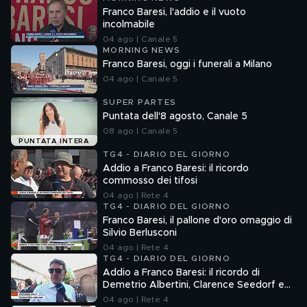
Franco Baresi, l'addio e il vuoto
incolmabile
04 ago | Canale 5
MORNING NEWS
Franco Baresi, oggi i funerali a Milano
04 ago | Canale 5
SUPER PARTES
Puntata dell'8 agosto, Canale 5
08 ago | Canale 5
PUNTATA INTERA
TG4 - DIARIO DEL GIORNO
Addio a Franco Baresi: il ricordo
commosso dei tifosi
04 ago | Rete 4
TG4 - DIARIO DEL GIORNO
Franco Baresi, il pallone d'oro omaggio di
Silvio Berlusconi
04 ago | Rete 4
TG4 - DIARIO DEL GIORNO
Addio a Franco Baresi: il ricordo di
Demetrio Albertini, Clarence Seedorf e
Giovanni Galli
04 ago | Rete 4