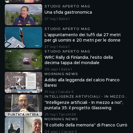
STUDIO APERTO MAG
Una sfida gastronomica
27 lug | Italia 1
STUDIO APERTO MAG
L'appuntamento dei tuffi dai 27 metri
per gli uomini e 20 metri per le donne
27 lug | Italia 1
STUDIO APERTO MAG
WRC Rally di Finlandia, l'esito della
decima tappa del mondiale
06 ago | Italia 1
MORNING NEWS
Addio alla leggenda del calcio Franco
Baresi
31 lug | Canale 5
INTELLIGENZE ARTIFICIALI - IN MEZZO
A NOI
"Intelligenze artificiali - In mezzo a noi",
puntata 35: il progetto Glasswing
25 lug | Tgcom24
PUNTATA INTERA
MORNING NEWS
"Il coltello della memoria" di Franco Currò
04 ago | Canale 5