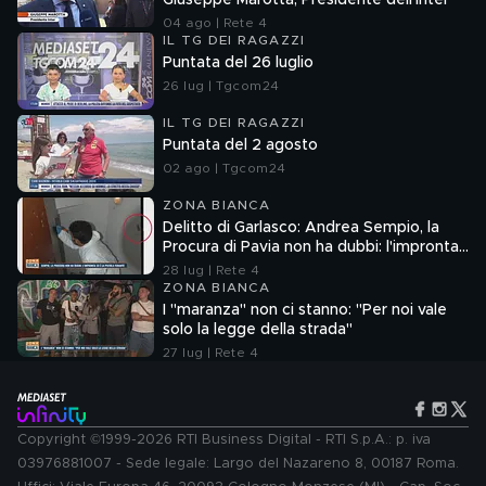
Giuseppe Marotta, Presidente dell'Inter
04 ago | Rete 4
IL TG DEI RAGAZZI
Puntata del 26 luglio
26 lug | Tgcom24
IL TG DEI RAGAZZI
Puntata del 2 agosto
02 ago | Tgcom24
ZONA BIANCA
Delitto di Garlasco: Andrea Sempio, la
Procura di Pavia non ha dubbi: l'impronta
33 è la pistola fumante
28 lug | Rete 4
ZONA BIANCA
I "maranza" non ci stanno: "Per noi vale
solo la legge della strada"
27 lug | Rete 4
Copyright ©1999-2026 RTI Business Digital - RTI S.p.A.: p. iva
03976881007 - Sede legale: Largo del Nazareno 8, 00187 Roma.