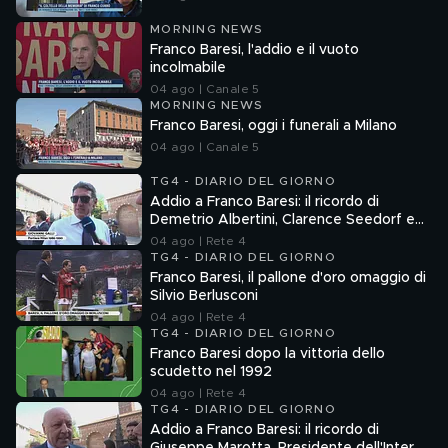
MORNING NEWS
Franco Baresi, l'addio e il vuoto
incolmabile
04 ago | Canale 5
MORNING NEWS
Franco Baresi, oggi i funerali a Milano
04 ago | Canale 5
TG4 - DIARIO DEL GIORNO
Addio a Franco Baresi: il ricordo di
Demetrio Albertini, Clarence Seedorf e
Giovanni Galli
04 ago | Rete 4
TG4 - DIARIO DEL GIORNO
Franco Baresi, il pallone d'oro omaggio di
Silvio Berlusconi
04 ago | Rete 4
TG4 - DIARIO DEL GIORNO
Franco Baresi dopo la vittoria dello
scudetto nel 1992
04 ago | Rete 4
TG4 - DIARIO DEL GIORNO
Addio a Franco Baresi: il ricordo di