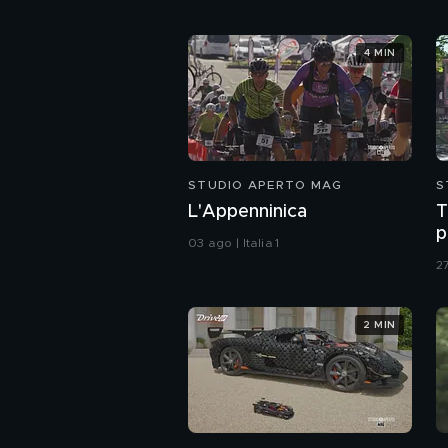
4 MIN
STUDIO APERTO MAG
S
L'Appenninica
T
p
03 ago | Italia 1
27
2 MIN