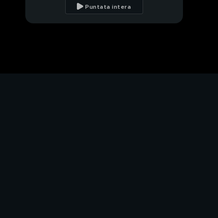
sull'isola D'Elba
Puntata intera
PROSSIMO VIDEO
Il Trail dei Corni