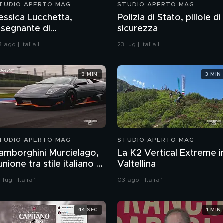
TUDIO APERTO MAG
STUDIO APERTO MAG
essica Lucchetta,
Polizia di Stato, pillole di
nsegnante di
sicurezza
rienteering in Svezia
 ago | Italia 1
23 lug | Italia 1
3 MIN
3 MIN
TUDIO APERTO MAG
STUDIO APERTO MAG
amborghini Murcielago,
La K2 Vertical Extreme i
'unione tra stile italiano e
Valtellina
ecnologia tedesca
 lug | Italia 1
03 ago | Italia 1
44 SEC
1 MIN