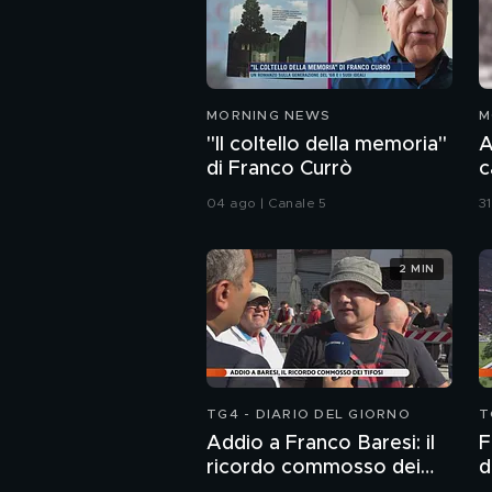
MORNING NEWS
M
"Il coltello della memoria"
A
di Franco Currò
c
04 ago | Canale 5
31
2 MIN
TG4 - DIARIO DEL GIORNO
T
Addio a Franco Baresi: il
F
ricordo commosso dei
d