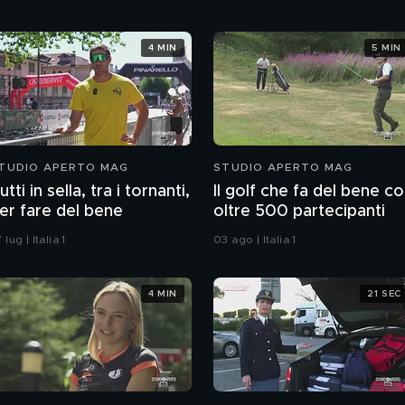
4 MIN
5 MIN
TUDIO APERTO MAG
STUDIO APERTO MAG
utti in sella, tra i tornanti,
Il golf che fa del bene c
er fare del bene
oltre 500 partecipanti
 lug | Italia 1
03 ago | Italia 1
4 MIN
21 SEC