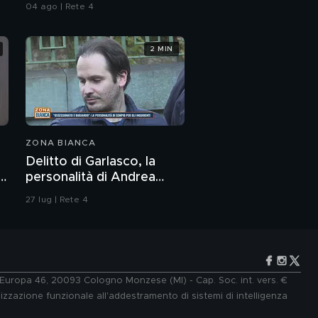
04 ago | Rete 4
2 MIN
ZONA BIANCA
Delitto di Garlasco, la
a
personalità di Andrea
Sempio per gli inquirenti:
27 lug | Rete 4
"Ossessionato e
bugiardo"
e Europa 46, 20093 Cologno Monzese (MI) - Cap. Soc. int. vers. €
lizzazione funzionale all'addestramento di sistemi di intelligenza