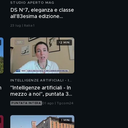
STUDIO APERTO MAG
DS N°7, eleganza e classe
all'83esima edizione
dell'Open d'Italia di golf
23 lug | Italia 1
12 MIN
INTELLIGENZE ARTIFICIALI - IN
MEZZO A NOI
n
"Intelligenze artificiali - In
mezzo a noi", puntata 36:
chatbot emotivi e minori
01 ago | Tgcom24
PUNTATA INTERA
1 MIN