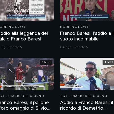
ORNING NEWS
MORNING NEWS
ddio alla leggenda del
Franco Baresi, l'addio e i
alcio Franco Baresi
vuoto incolmabile
 lug | Canale 5
04 ago | Canale 5
1 MIN
2 MIN
G4 - DIARIO DEL GIORNO
TG4 - DIARIO DEL GIORNO
ranco Baresi, il pallone
Addio a Franco Baresi: il
'oro omaggio di Silvio
ricordo di Demetrio