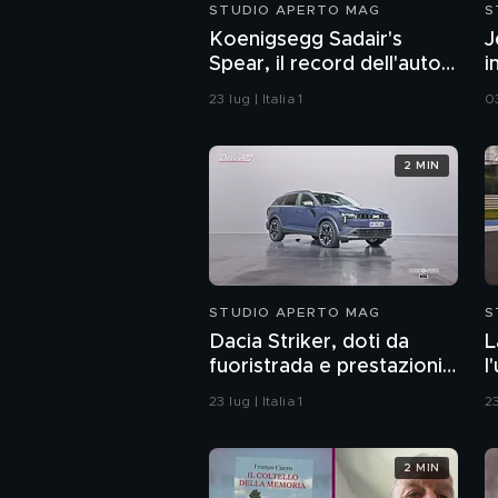
STUDIO APERTO MAG
S
Koenigsegg Sadair's
J
Spear, il record dell'auto
i
fatta di mattoncini
O
23 lug | Italia 1
03
2 MIN
STUDIO APERTO MAG
S
Dacia Striker, doti da
L
fuoristrada e prestazioni
l
generose
t
23 lug | Italia 1
23
2 MIN