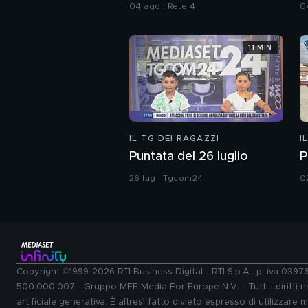
tifosi
B
04 ago | Rete 4
0
11 MIN
IL TG DEI RAGAZZI
I
Puntata del 26 luglio
P
26 lug | Tgcom24
0
Copyright ©1999-2026 RTI Business Digital - RTI S.p.A.: p. iva 039
500.000.007 - Gruppo MFE Media For Europe N.V. - Tutti i diritti ris
artificiale generativa. È altresì fatto divieto espresso di utilizzare