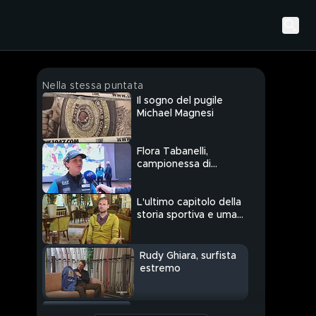
Nella stessa puntata
Il sogno del pugile
Michael Magnesi
Flora Tabanelli,
campionessa di
freestyle
L'ultimo capitolo della
storia sportiva e umana
di Alex Schwazer
Rudy Ghiara, surfista
estremo
In mountain bike