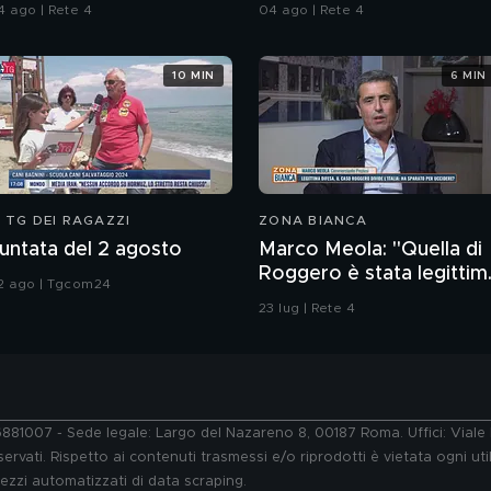
erlusconi
Albertini, Clarence
4 ago | Rete 4
04 ago | Rete 4
Seedorf e Giovanni Galli
10 MIN
6 MIN
L TG DEI RAGAZZI
ZONA BIANCA
untata del 2 agosto
Marco Meola: "Quella di
Roggero è stata legittim
2 ago | Tgcom24
difesa"
23 lug | Rete 4
76881007 - Sede legale: Largo del Nazareno 8, 00187 Roma. Uffici: Vial
ervati. Rispetto ai contenuti trasmessi e/o riprodotti è vietata ogni uti
 mezzi automatizzati di data scraping.