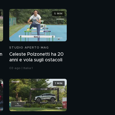
5 MIN
STUDIO APERTO MAG
on
Celeste Polzonetti ha 20
anni e vola sugli ostacoli
03 ago | Italia 1
1 MIN